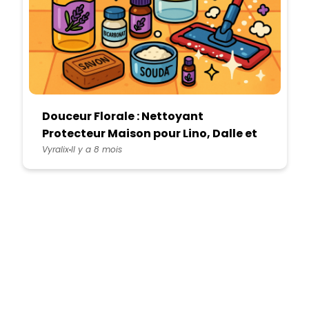
Douceur Florale : Nettoyant
Protecteur Maison pour Lino, Dalle et
Lame PVC
Vyralix
Il y a 8 mois