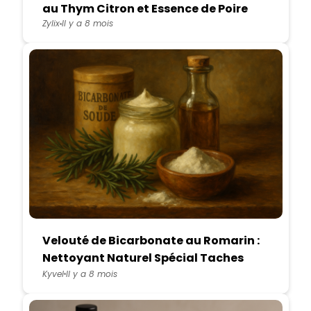
au Thym Citron et Essence de Poire
Zylix
Il y a 8 mois
Velouté de Bicarbonate au Romarin :
Nettoyant Naturel Spécial Taches
Tenaces sur Tables de Cuisine
Kyvel
Il y a 8 mois