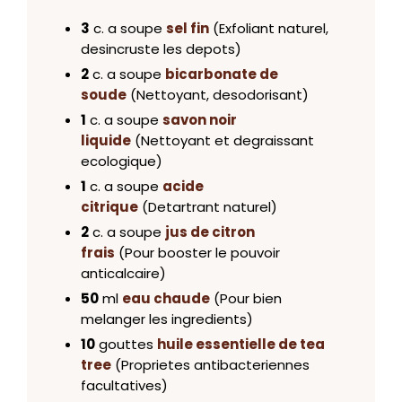
3
c. a soupe
sel fin
(Exfoliant naturel,
desincruste les depots)
2
c. a soupe
bicarbonate de
soude
(Nettoyant, desodorisant)
1
c. a soupe
savon noir
liquide
(Nettoyant et degraissant
ecologique)
1
c. a soupe
acide
citrique
(Detartrant naturel)
2
c. a soupe
jus de citron
frais
(Pour booster le pouvoir
anticalcaire)
50
ml
eau chaude
(Pour bien
melanger les ingredients)
10
gouttes
huile essentielle de tea
tree
(Proprietes antibacteriennes
facultatives)