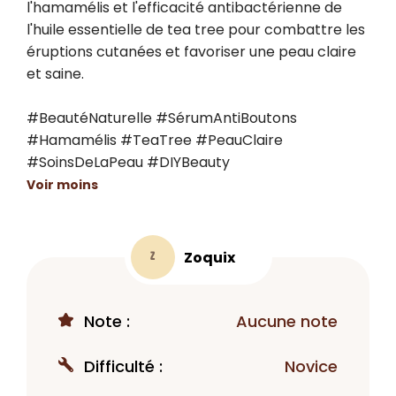
l'hamamélis et l'efficacité antibactérienne de 
l'huile essentielle de tea tree pour combattre les 
éruptions cutanées et favoriser une peau claire 
et saine.

#BeautéNaturelle #SérumAntiBoutons 
#Hamamélis #TeaTree #PeauClaire 
#SoinsDeLaPeau #DIYBeauty
Voir moins
Zoquix
Z
Note :
Aucune note
Difficulté :
Novice