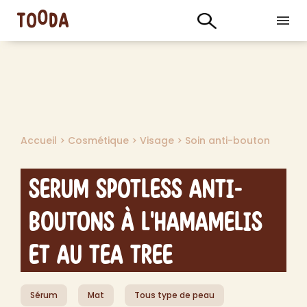
Accueil
>
Cosmétique
>
Visage
>
Soin anti-bouton
Serum Spotless Anti-
Boutons à l'Hamamelis
et au Tea Tree
Sérum
Mat
Tous type de peau