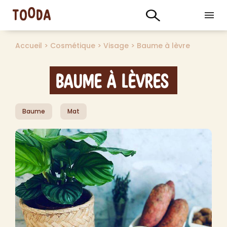
Accueil
>
Cosmétique
>
Visage
>
Baume à lèvre
Baume à lèvres
Baume
Mat