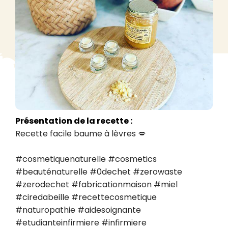
Présentation de la recette :
Recette facile baume à lèvres 💋

#cosmetiquenaturelle #cosmetics 
#beauténaturelle #0dechet #zerowaste 
#zerodechet #fabricationmaison #miel 
#ciredabeille #recettecosmetique 
#naturopathie #aidesoignante 
#etudianteinfirmiere #infirmiere 