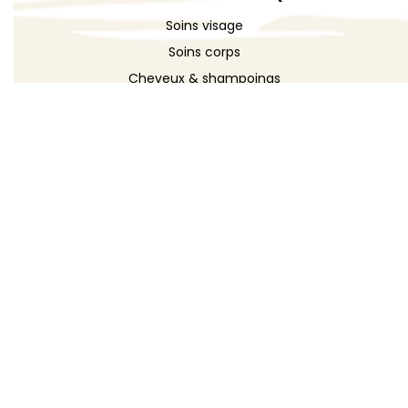
Soins visage
Soins corps
Cheveux & shampoings
Bain & douche
Maquillage
Parfums
Déodorants
Savons
DÉCOUVRIR
Toutes les recettes
Recettes cosmétique
Recettes entretien
Le blog DIY
Répertoire d'ingrédients