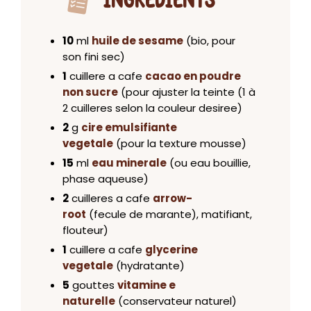
INGRÉDIENTS
10
ml
huile de sesame
(bio, pour
son fini sec)
1
cuillere a cafe
cacao en poudre
non sucre
(pour ajuster la teinte (1 à
2 cuilleres selon la couleur desiree)
2
g
cire emulsifiante
vegetale
(pour la texture mousse)
15
ml
eau minerale
(ou eau bouillie,
phase aqueuse)
2
cuilleres a cafe
arrow-
root
(fecule de marante), matifiant,
flouteur)
1
cuillere a cafe
glycerine
vegetale
(hydratante)
5
gouttes
vitamine e
naturelle
(conservateur naturel)