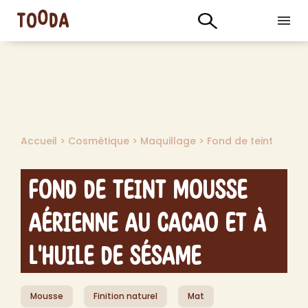
Accueil
>
Cosmétique
>
Maquillage
>
Fond de teint
Fond de Teint Mousse
Aérienne au Cacao et à
l'Huile de Sésame
Mousse
Finition naturel
Mat