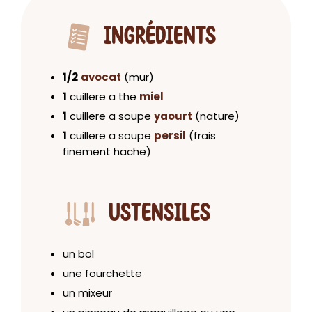
INGRÉDIENTS
1/2
avocat
(mur)
1
cuillere a the
miel
1
cuillere a soupe
yaourt
(nature)
1
cuillere a soupe
persil
(frais
finement hache)
USTENSILES
un bol
une fourchette
un mixeur