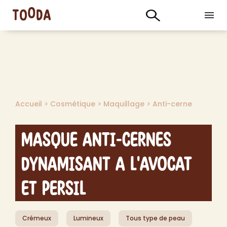
Accueil
>
Cosmétique
>
Maquillage
>
Anti-cerne
Masque Anti-Cernes
Dynamisant a l'Avocat
et Persil
Crémeux
Lumineux
Tous type de peau