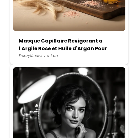
Masque Capillaire Revigorant a
l'Argile Rose et Huile d'Argan Pour
Cheveux Ternes
FrenzyKreat
Il y a 1 an