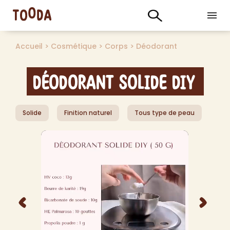
Accueil
>
Cosmétique
>
Corps
>
Déodorant
Déodorant solide DIY
Solide
Finition naturel
Tous type de peau
<
>