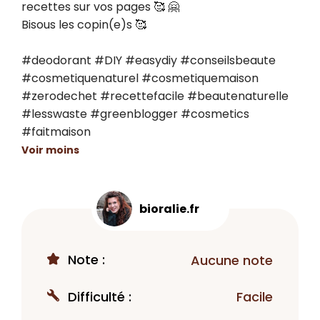
recettes sur vos pages 🥰 🤗

Bisous les copin(e)s 🥰

#deodorant #DIY #easydiy #conseilsbeaute 
#cosmetiquenaturel #cosmetiquemaison 
#zerodechet #recettefacile #beautenaturelle 
#lesswaste #greenblogger #cosmetics 
#faitmaison
Voir moins
bioralie.fr
Note :
Aucune note
Difficulté :
Facile