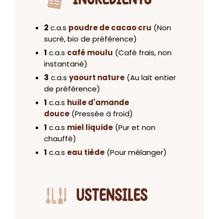
2
c.a.s
poudre de cacao cru
(Non
sucré, bio de préférence)
1
c.a.s
café moulu
(Café frais, non
instantané)
3
c.a.s
yaourt nature
(Au lait entier
de préférence)
1
c.a.s
huile d'amande
douce
(Pressée à froid)
1
c.a.s
miel liquide
(Pur et non
chauffé)
1
c.a.s
eau tiède
(Pour mélanger)
USTENSILES