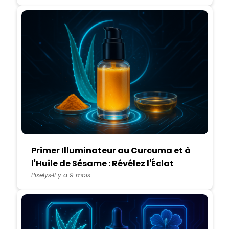
Primer Illuminateur au Curcuma et à
l'Huile de Sésame : Révélez l'Éclat
Naturel de Votre Teint
Pixelys
Il y a 9 mois