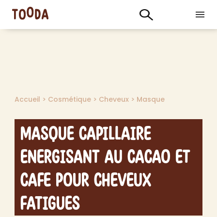
Accueil
>
Cosmétique
>
Cheveux
>
Masque
Masque Capillaire
Energisant au Cacao et
Cafe pour Cheveux
Fatigues