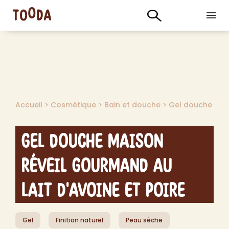
Accueil
>
Cosmétique
>
Bain et douche
>
Gel douche
Gel Douche Maison
Réveil Gourmand au
Lait d'Avoine et Poire
Gel
Finition naturel
Peau sèche