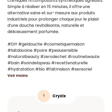
chimiques ni composants synthétiques agressifs. 
Simple à réaliser en 15 minutes, il offre une 
alternative saine et sur-mesure aux produits 
industriels pour prolonger chaque jour le plaisir 
d’une douche revitalisante, naturelle et 
délicieusement parfumée.

#DIY #geldouche #cosmetiquemaison 
#laitdavoine #poire #peausensible 
#naturalbeauty #zerodechet #routinebeaute 
#bain #soindelapeau #recettenaturelle 
#hydratation #bio #faitmaison #sensoriel
Voir moins
Cryzix
C