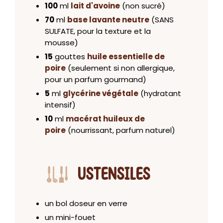
100
ml
lait d'avoine
(non sucré)
70
ml
base lavante neutre
(SANS
SULFATE, pour la texture et la
mousse)
15
gouttes
huile essentielle de
poire
(seulement si non allergique,
pour un parfum gourmand)
5
ml
glycérine végétale
(hydratant
intensif)
10
ml
macérat huileux de
poire
(nourrissant, parfum naturel)
USTENSILES
un bol doseur en verre
un mini-fouet