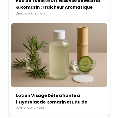
Eau de Toilette DIY Essence de Mistral
& Romarin : Fraicheur Aromatique
Méditerranéenne
Zeliox
Il y a 9 mois
Lotion Visage Détoxifiante à
l’Hydrolat de Romarin et Eau de
Bambou
Zyfek
Il y a 9 mois