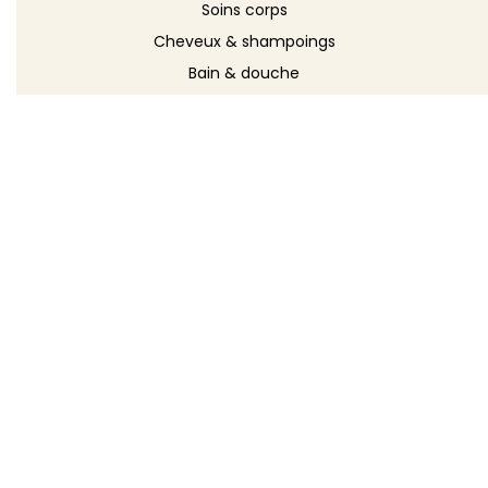
Soins corps
Cheveux & shampoings
Bain & douche
Maquillage
Parfums
Déodorants
Savons
DÉCOUVRIR
Toutes les recettes
Recettes cosmétique
Recettes entretien
Le blog DIY
Répertoire d'ingrédients
Créer ma recette