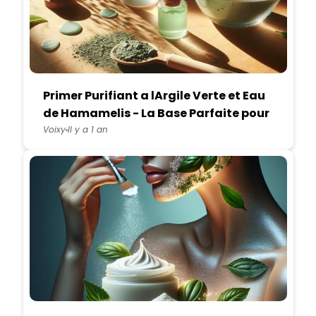
Primer Purifiant a lArgile Verte et Eau
de Hamamelis - La Base Parfaite pour
Peau Mixte a Grasse
Voixy
Il y a 1 an