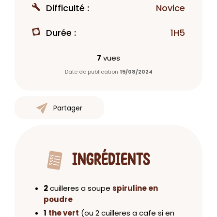
Difficulté :
Novice
Durée :
1H5
7
vues
Date de publication
15/08/2024
Partager
INGRÉDIENTS
2
cuilleres a soupe
spiruline en
poudre
1
the vert
(ou 2 cuilleres a cafe si en