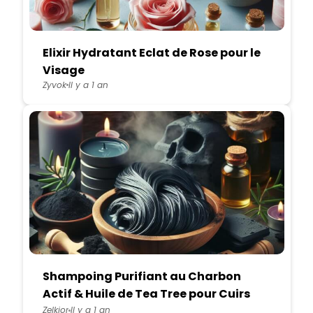
Elixir Hydratant Eclat de Rose pour le
Visage
Zyvok
Il y a 1 an
Shampoing Purifiant au Charbon
Actif & Huile de Tea Tree pour Cuirs
Chevelus Sensibles
Zelkior
Il y a 1 an