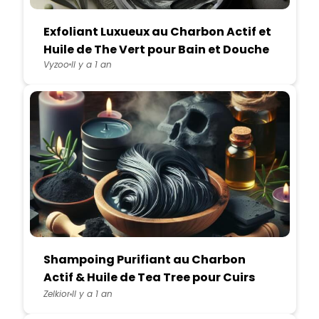
Exfoliant Luxueux au Charbon Actif et
Huile de The Vert pour Bain et Douche
Vyzoo
Il y a 1 an
Shampoing Purifiant au Charbon
Actif & Huile de Tea Tree pour Cuirs
Chevelus Sensibles
Zelkior
Il y a 1 an