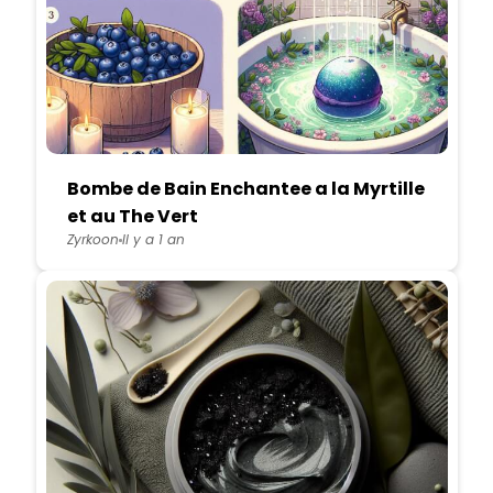
Bombe de Bain Enchantee a la Myrtille
et au The Vert
Zyrkoon
Il y a 1 an