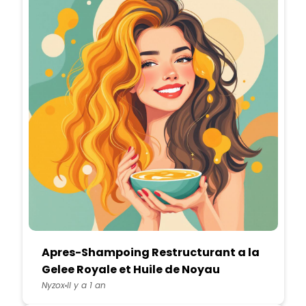
Apres-Shampoing Restructurant a la
Gelee Royale et Huile de Noyau
d'Abricot
Nyzox
Il y a 1 an