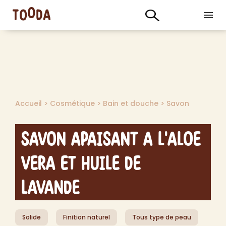
Accueil
>
Cosmétique
>
Bain et douche
>
Savon
Savon Apaisant a l'Aloe
Vera et Huile de
Lavande
Solide
Finition naturel
Tous type de peau