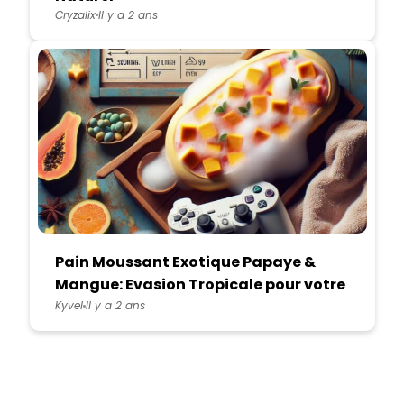
Cryzalix
Il y a 2 ans
Pain Moussant Exotique Papaye &
Mangue: Evasion Tropicale pour votre
Bain
Kyvel
Il y a 2 ans