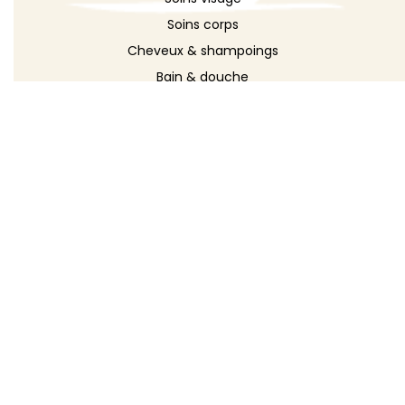
Soins corps
Cheveux & shampoings
Bain & douche
Maquillage
Parfums
Déodorants
Savons
DÉCOUVRIR
Toutes les recettes
Recettes cosmétique
Recettes entretien
Le blog DIY
Répertoire d'ingrédients
Créer ma recette