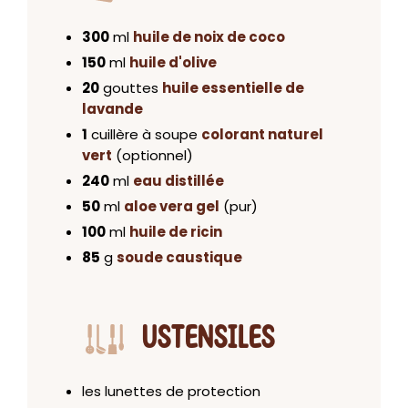
300
ml
huile de noix de coco
150
ml
huile d'olive
20
gouttes
huile essentielle de
lavande
1
cuillère à soupe
colorant naturel
vert
(optionnel)
240
ml
eau distillée
50
ml
aloe vera gel
(pur)
100
ml
huile de ricin
85
g
soude caustique
USTENSILES
les lunettes de protection