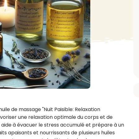
BAIN ET DOUCHE
PARFUM
ISELLE
DIVERS
Gel douche
Parfum
uide Vaiselle
Savon
Spécial Covid
Eau de toilette
retien Lave Vaiselle
Huile de bain
Automobile
Spray corporel
re
Pain moussant
Insecticide
Autre
Bombe de bain
Objet
oir tout
> Voir tout
Autre
Autre
> Voir tout
> Voir tout
le de massage "Nuit Paisible: Relaxation 
oriser une relaxation optimale du corps et de 
lle aide à évacuer le stress accumulé et prépare à un 
s apaisants et nourrissants de plusieurs huiles 