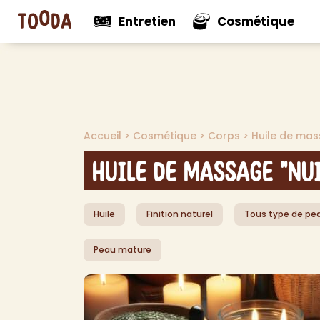
Entretien
Cosmétique
N
Voir tout
Voir tou
Mul
Accueil
>
Cosmétique
>
Corps
>
Huile de ma
Nouveautés
Nouveaut
Net
Net
Huile de Massage "Nu
Net
Net
Huile
Finition naturel
Tous type de pe
Pro
Dés
Peau mature
Dés
Dé
Aut
> V