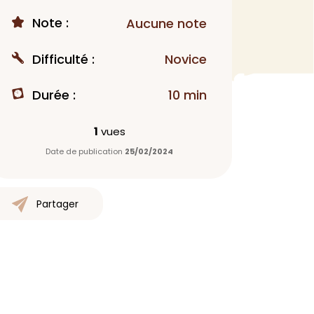
Note :
MAQUILLAGE
Aucune note
Rouge à lèvres
Difficulté :
Novice
Fond de teint
Démaquillant
Durée :
10 min
Anti-cerne
Yeux
1
vues
Poudre visage
Date de publication
25/02/2024
Primer
Highlighter
Mascara
Partager
Autre
> Voir tout