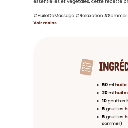
essentielles et végétales, cette recette 
#HuileDeMassage #Relaxation #Sommeil
Voir moins
INGRÉ
50
ml
huil
20
ml
huile
10
gouttes
5
gouttes
h
5
gouttes
h
sommeil)