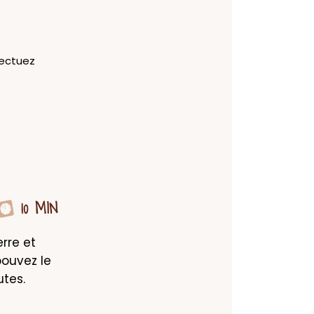
fectuez
10 MIN
re et 
ouvez le 
utes.