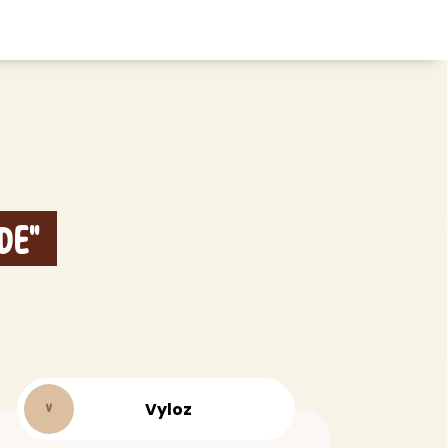
CHEVEUX
ace
Shampoing
tratifié, plancher
Après-shampoing
 tapis
Soin cheveux
de"
Couleur
e et lame PVC
Masque
Autre
t
> Voir tout
Vyloz
V