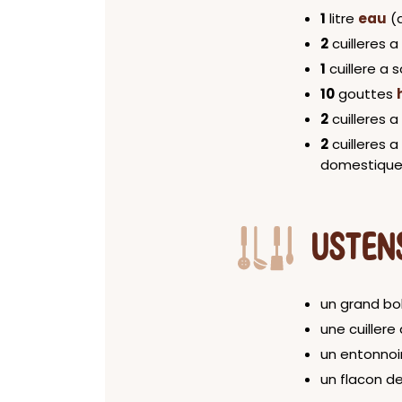
1
litre
eau
(
2
cuilleres 
1
cuillere a
10
gouttes
2
cuilleres 
2
cuilleres 
domestique
USTEN
un grand bo
une cuillere
un entonnoi
un flacon d