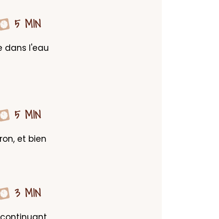
5 MIN
 dans l'eau 
5 MIN
on, et bien 
3 MIN
 continuant 