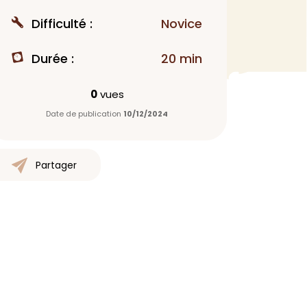
MAQUILLAGE
Difficulté :
Novice
Rouge à lèvres
Durée :
20 min
Fond de teint
Démaquillant
0
vues
Anti-cerne
Date de publication
10/12/2024
Yeux
Poudre visage
Primer
Partager
Highlighter
Mascara
Autre
> Voir tout