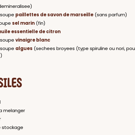
demineralisee)
a soupe
paillettes de savon de marseille
(sans parfum)
 soupe
sel marin
(fin)
huile essentielle de citron
a soupe
vinaigre blanc
a soupe
algues
(sechees broyees (type spiruline ou nori, pou
)
SILES
l
 a melanger
r
e stockage