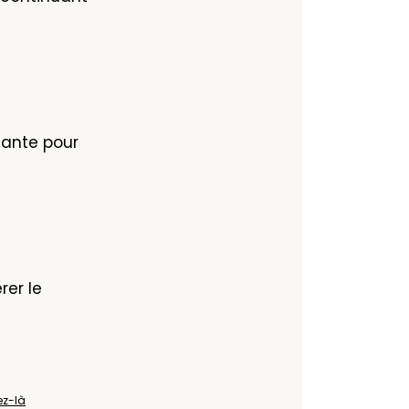
ante pour 
er le 
ez-là