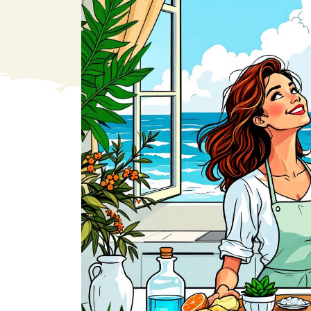
VA
Liq
Ent
Aut
> V