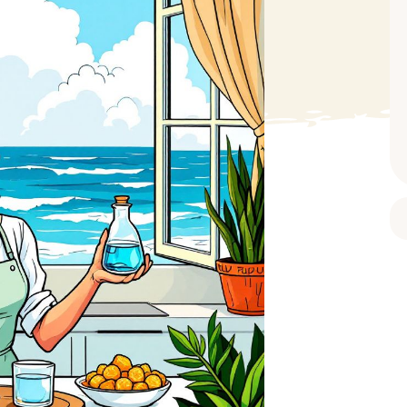
BAIN ET DOUCHE
PARFUM
ISELLE
DIVERS
Gel douche
Parfum
uide Vaiselle
Savon
Spécial Covid
Eau de toilette
retien Lave Vaiselle
Huile de bain
Automobile
Spray corporel
re
Pain moussant
Insecticide
Autre
Bombe de bain
Objet
oir tout
> Voir tout
Autre
Autre
> Voir tout
> Voir tout