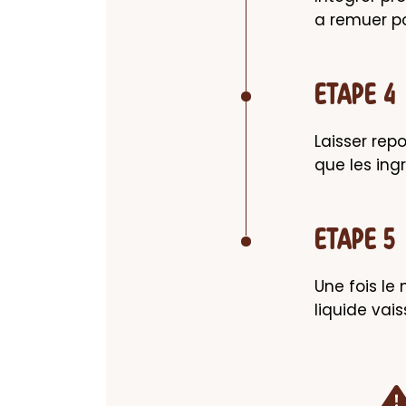
a remuer po
ETAPE 4
Laisser rep
que les ing
ETAPE 5
Une fois le 
liquide vai