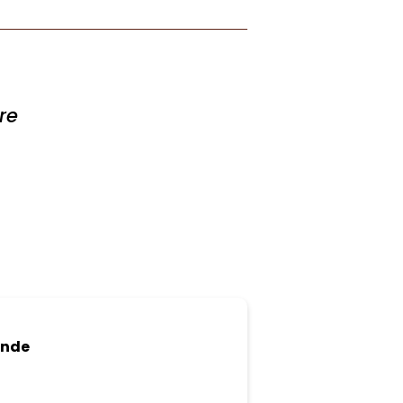
re
ande