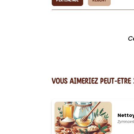
PERTINENCE
RÉCENT
C
vous AIMERiEZ PEUT-ETRE 
Nettoy
Zymnox