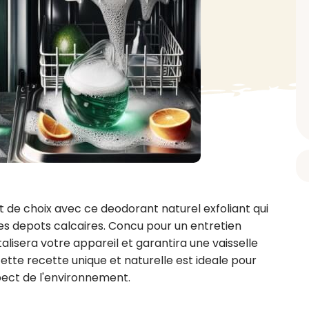
BAIN ET DOUCHE
PARFUM
ISELLE
DIVERS
Gel douche
Parfum
uide Vaiselle
Savon
Spécial Covid
Eau de toilette
retien Lave Vaiselle
Huile de bain
Automobile
Spray corporel
re
Pain moussant
Insecticide
Autre
Bombe de bain
Objet
oir tout
> Voir tout
Autre
Autre
> Voir tout
> Voir tout
t de choix avec ce deodorant naturel exfoliant qui 
es depots calcaires. Concu pour un entretien 
lisera votre appareil et garantira une vaisselle 
ette recette unique et naturelle est ideale pour 
spect de l'environnement.