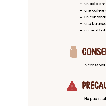
un bol de m
une cuillere
un contenan
une balance
un petit bol
CONSE
A conserver 
PRECA
Ne pas inhal