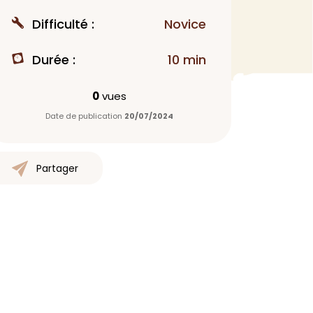
MAQUILLAGE
Difficulté :
Novice
Rouge à lèvres
Durée :
10 min
Fond de teint
Démaquillant
0
vues
Anti-cerne
Date de publication
20/07/2024
Yeux
Poudre visage
Primer
Partager
Highlighter
Mascara
Autre
> Voir tout