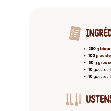
INGRÉ
200
g
bica
100
g
acide
50
g
gros s
10
gouttes
10
gouttes
USTEN