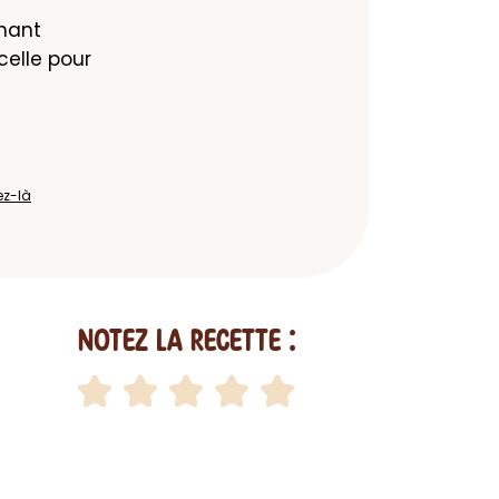
nant 
elle pour 
ez-là
Notez la recette :