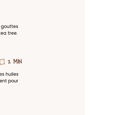
 gouttes 
ea tree. 
2 MIN
s huiles 
nt pour 