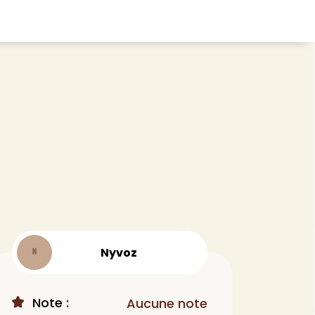
CHEVEUX
ace
Shampoing
tratifié, plancher
Après-shampoing
 tapis
Soin cheveux
Couleur
e et lame PVC
Masque
Autre
t
> Voir tout
Nyvoz
N
Note :
Aucune note