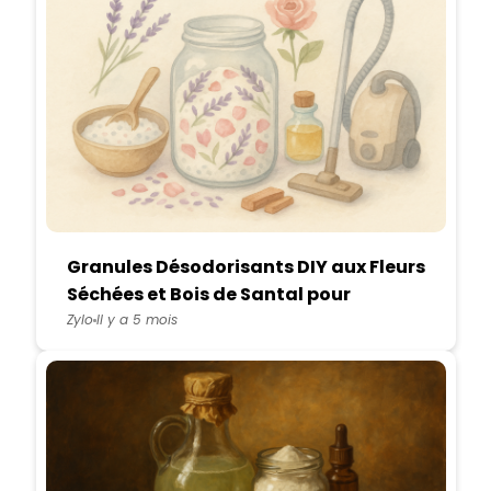
Granules Désodorisants DIY aux Fleurs
Séchées et Bois de Santal pour
Aspirateur
Zylo
Il y a 5 mois