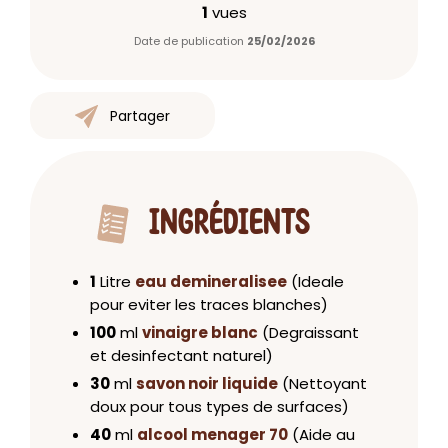
1
vues
Date de publication
25/02/2026
Partager
INGRÉDIENTS
1
Litre
eau demineralisee
(Ideale
pour eviter les traces blanches)
100
ml
vinaigre blanc
(Degraissant
et desinfectant naturel)
30
ml
savon noir liquide
(Nettoyant
doux pour tous types de surfaces)
40
ml
alcool menager 70
(Aide au