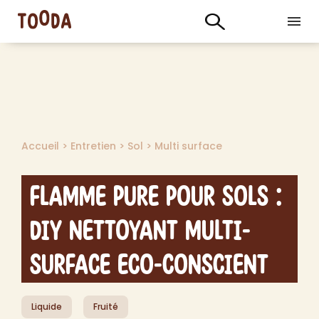
Accueil
>
Entretien
>
Sol
>
Multi surface
Flamme Pure pour Sols :
DIY Nettoyant Multi-
Surface Eco-Conscient
Liquide
Fruité