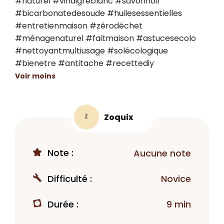
#naturel #vinaigreblanc #savonnoir 
#bicarbonatedesoude #huilesessentielles 
#entretienmaison #zérodéchet 
#ménagenaturel #faitmaison #astucesecolo 
#nettoyantmultiusage #solécologique 
#bienetre #antitache #recettediy
Voir moins
Zoquix
Z
Note :
Aucune note
Difficulté :
Novice
Durée :
9 min