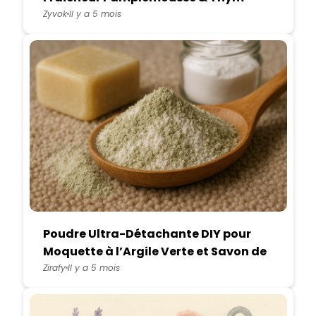
Citron
Zyvok
Il y a 5 mois
Poudre Ultra-Détachante DIY pour
Moquette à l’Argile Verte et Savon de
Marseille
Zirafy
Il y a 5 mois