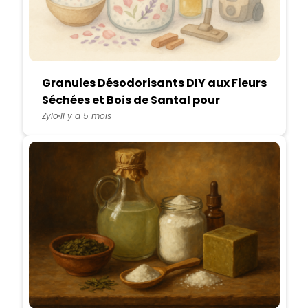
Granules Désodorisants DIY aux Fleurs
Séchées et Bois de Santal pour
Aspirateur
Zylo
Il y a 5 mois