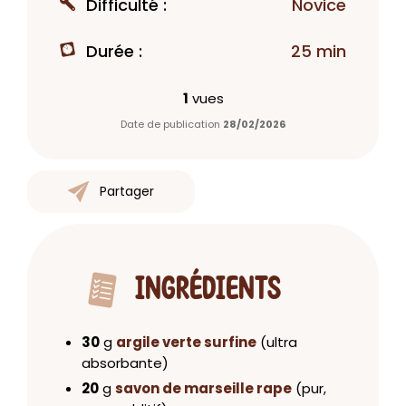
Difficulté :
Novice
Durée :
25 min
1
vues
Date de publication
28/02/2026
Partager
INGRÉDIENTS
30
g
argile verte surfine
(ultra
absorbante)
20
g
savon de marseille rape
(pur,