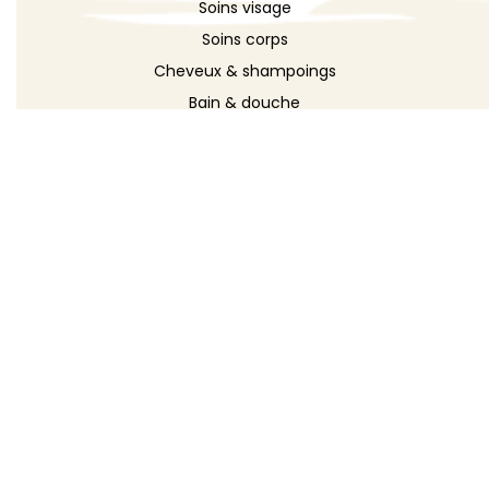
Soins visage
Soins corps
Cheveux & shampoings
Bain & douche
Maquillage
Parfums
Déodorants
Savons
DÉCOUVRIR
Toutes les recettes
Recettes cosmétique
Recettes entretien
Le blog DIY
Répertoire d'ingrédients
Créer ma recette