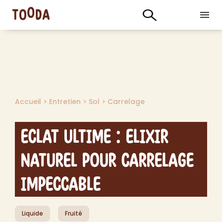
Accueil
>
Entretien
>
Sol
>
Carrelage
Eclat Ultime : Elixir
Naturel pour Carrelage
Impeccable
Liquide
Fruité