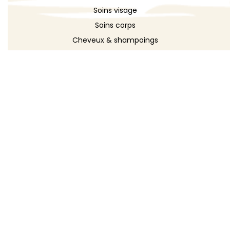
Soins visage
Soins corps
Cheveux & shampoings
Bain & douche
Maquillage
Parfums
Déodorants
Savons
DÉCOUVRIR
Toutes les recettes
Recettes cosmétique
Recettes entretien
Le blog DIY
Répertoire d'ingrédients