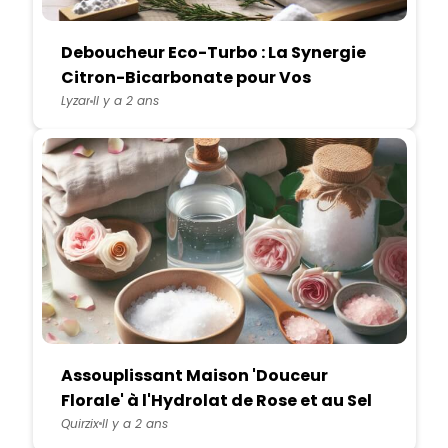
Deboucheur Eco-Turbo : La Synergie
Citron-Bicarbonate pour Vos
Canalisations
Lyzar
Il y a 2 ans
Assouplissant Maison 'Douceur
Florale' à l'Hydrolat de Rose et au Sel
d'Epsom
Quirzix
Il y a 2 ans