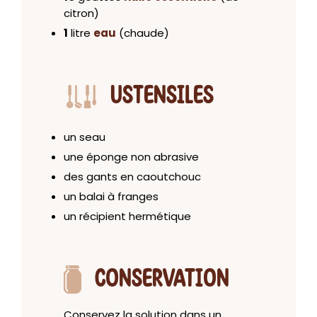
citron)
1
litre
eau
(chaude)
USTENSILES
un seau
une éponge non abrasive
des gants en caoutchouc
un balai à franges
un récipient hermétique
CONSERVATION
Conservez la solution dans un