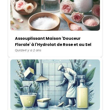
Assouplissant Maison 'Douceur
Florale' à l'Hydrolat de Rose et au Sel
d'Epsom
Quirzix
Il y a 2 ans