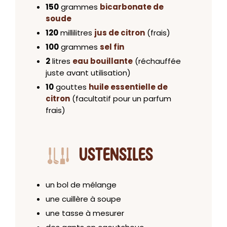
150
grammes
bicarbonate de
soude
120
millilitres
jus de citron
(frais)
100
grammes
sel fin
2
litres
eau bouillante
(réchauffée
juste avant utilisation)
10
gouttes
huile essentielle de
citron
(facultatif pour un parfum
frais)
USTENSILES
un bol de mélange
une cuillère à soupe
une tasse à mesurer