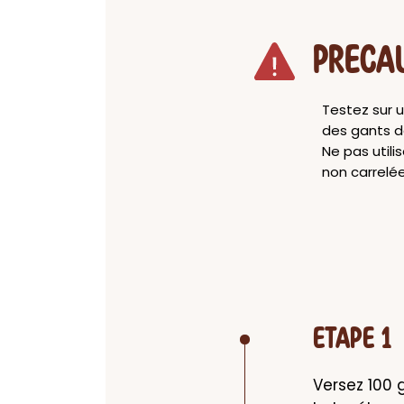
PRECA
Testez sur u
des gants d
Ne pas utili
non carrelé
ETAPE 1
Versez 100 