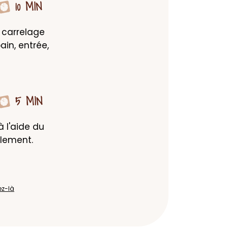
10 MIN
 carrelage 
in, entrée, 
5 MIN
 l'aide du 
llement.
ez-là