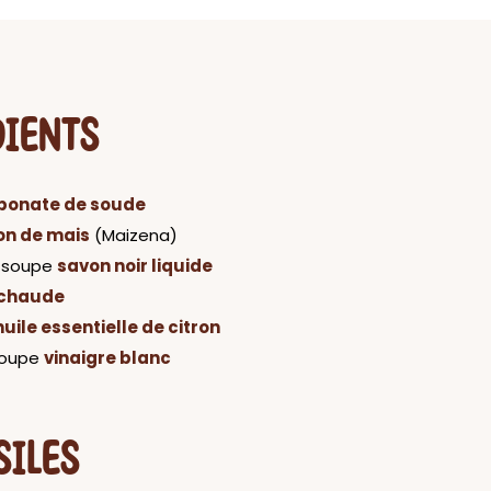
DIENTS
bonate de soude
n de mais
(Maizena)
a soupe
savon noir liquide
 chaude
huile essentielle de citron
 soupe
vinaigre blanc
SILES