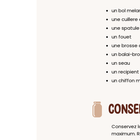
un bol mela
une cuillere
une spatule
un fouet
une brosse
un balai-br
un seau
un recipient
un chiffon m
CONSE
Conservez l
maximum. Re