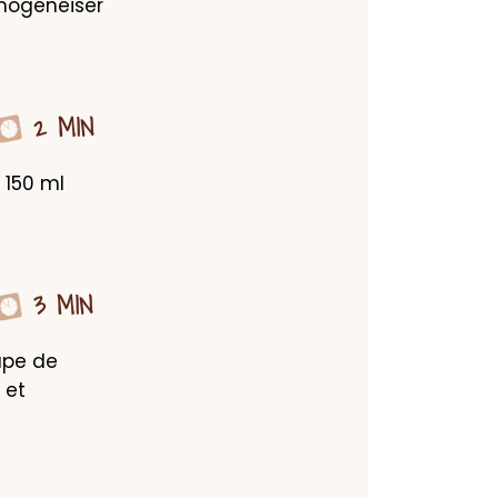
ogénéiser 
2 MIN
150 ml 
3 MIN
upe de 
et 