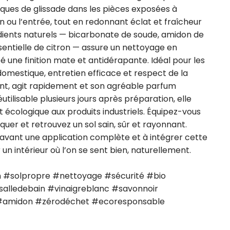
sques de glissade dans les pièces exposées à 
in ou l’entrée, tout en redonnant éclat et fraîcheur 
dients naturels — bicarbonate de soude, amidon de 
ssentielle de citron — assure un nettoyage en 
 une finition mate et antidérapante. Idéal pour les 
domestique, entretien efficace et respect de la 
ent, agit rapidement et son agréable parfum 
tilisable plusieurs jours après préparation, elle 
écologique aux produits industriels. Équipez-vous 
quer et retrouvez un sol sain, sûr et rayonnant. 
 avant une application complète et à intégrer cette 
n intérieur où l’on se sent bien, naturellement.

 #solpropre #nettoyage #sécurité #bio 
salledebain #vinaigreblanc #savonnoir 
 #amidon #zérodéchet #ecoresponsable