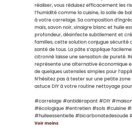
réaliser, vous réduisez efficacement les ri
l’humidité comme la cuisine, la salle de ba
à votre carrelage. Sa composition d’ingré
maïs, savon noir, vinaigre blanc et huile e
profondeur, désinfecte subtilement et créé
familles, cette solution conjugue sécurité 
santé de tous. La pâte s’applique facilem
citronné laisse une sensation de pureté. Réu
représente une alternative économique et 
de quelques ustensiles simples pour l’appli
N’hésitez pas à tester sur une petite zone
astuce DIY à votre routine nettoyage pour u
#carrelage #antidérapant #DIY #maison
#écologique #entretien #sols #cuisine #
#huileessentielle #bicarbonatedesoude
Voir moins