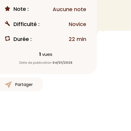
Note :
Aucune note
MAQUILLAGE
Rouge à lèvres
Difficulté :
Novice
Fond de teint
Démaquillant
Durée :
22 min
Anti-cerne
Yeux
1
vues
Poudre visage
Date de publication
04/01/2026
Primer
Highlighter
Mascara
Partager
Autre
> Voir tout