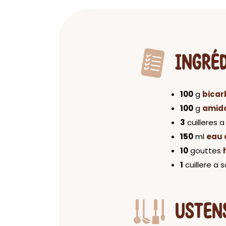
INGRÉ
100
g
bicar
100
g
amido
3
cuilleres 
150
ml
eau
10
gouttes
1
cuillere a
USTEN