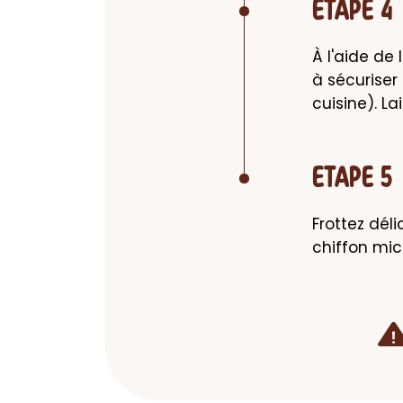
ETAPE 4
À l'aide de 
à sécuriser 
cuisine). La
ETAPE 5
Frottez déli
chiffon micr