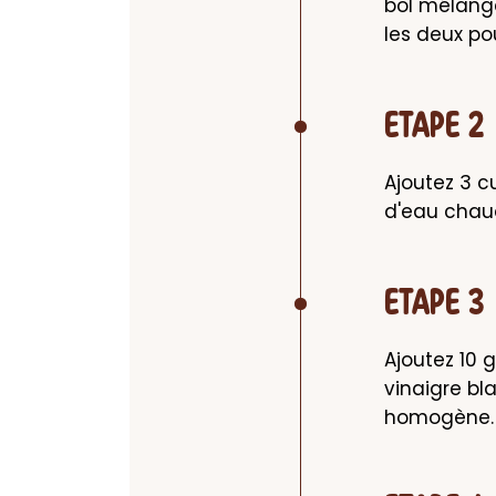
bol mélang
les deux po
ETAPE 2
Ajoutez 3 cu
d'eau chau
ETAPE 3
Ajoutez 10 g
vinaigre bla
homogène.