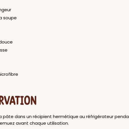
ngeur
 a soupe
 douce
osse
icrofibre
RVATION
a pâte dans un récipient hermétique au réfrigérateur penda
muez avant chaque utilisation.