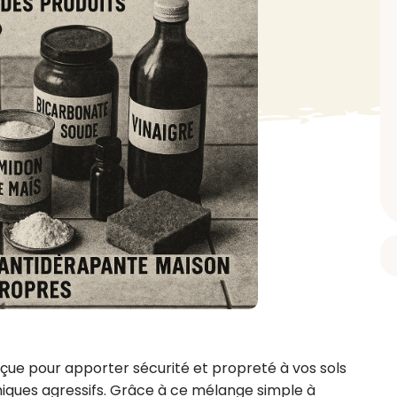
BAIN ET DOUCHE
PARFUM
ISELLE
DIVERS
Gel douche
Parfum
uide Vaiselle
Savon
Spécial Covid
Eau de toilette
retien Lave Vaiselle
Huile de bain
Automobile
Spray corporel
re
Pain moussant
Insecticide
Autre
Bombe de bain
Objet
oir tout
> Voir tout
Autre
Autre
> Voir tout
> Voir tout
ue pour apporter sécurité et propreté à vos sols 
miques agressifs. Grâce à ce mélange simple à 