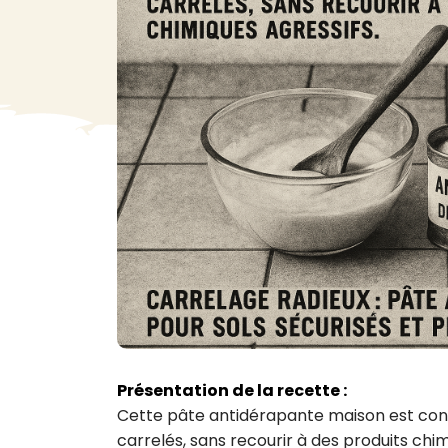
VA
Liq
Ent
Aut
> V
Présentation de la recette :
Cette pâte antidérapante maison est conç
carrelés, sans recourir à des produits chi