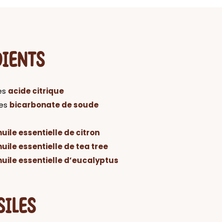
DIENTS
es
acide citrique
es
bicarbonate de soude
huile essentielle de citron
huile essentielle de tea tree
huile essentielle d’eucalyptus
SILES