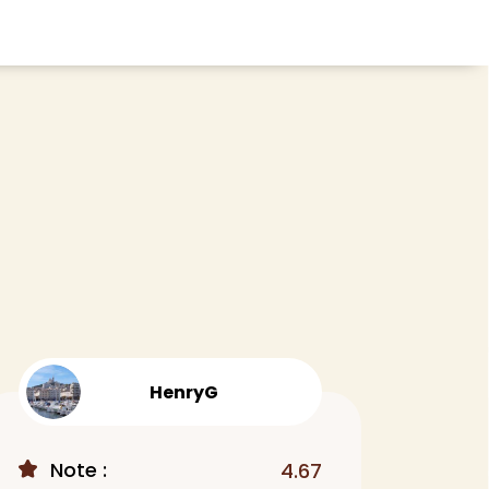
CHEVEUX
ace
Shampoing
tratifié, plancher
Après-shampoing
 tapis
Soin cheveux
Couleur
e et lame PVC
Masque
Autre
t
> Voir tout
HenryG
Note :
4.67