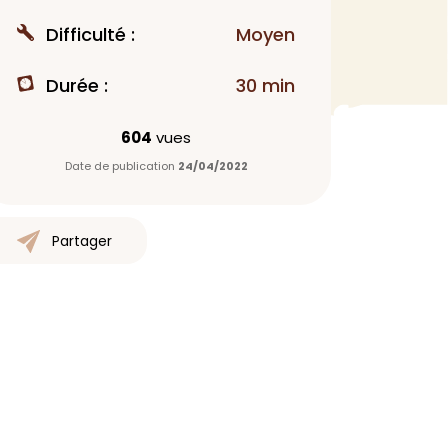
MAQUILLAGE
Difficulté :
Moyen
Rouge à lèvres
Durée :
30 min
Fond de teint
Démaquillant
604
vues
Anti-cerne
Date de publication
24/04/2022
Yeux
Poudre visage
Primer
Partager
Highlighter
Mascara
Autre
> Voir tout