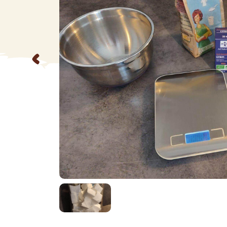
VA
Liq
<
Ent
Aut
> V