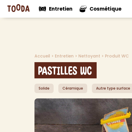
Entretien
Cosmétique
N
Voir tout
Voir tou
Mul
Accueil
>
Entretien
>
Nettoyant
>
Produit WC
Nouveautés
Nouveaut
Net
Net
Pastilles WC
Net
Net
Solide
Céramique
Autre type surface
Pro
Dés
Dés
Dé
Aut
> V