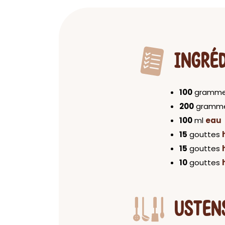
INGRÉ
100
gramm
200
gramm
100
ml
eau
15
gouttes
15
gouttes
10
gouttes
USTEN