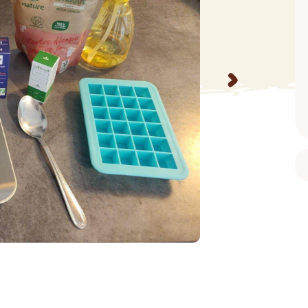
BAIN ET DOUCHE
PARFUM
ISELLE
DIVERS
Gel douche
Parfum
uide Vaiselle
Savon
Spécial Covid
Eau de toilette
>
retien Lave Vaiselle
Huile de bain
Automobile
Spray corporel
re
Pain moussant
Insecticide
Autre
Bombe de bain
Objet
oir tout
> Voir tout
Autre
Autre
> Voir tout
> Voir tout