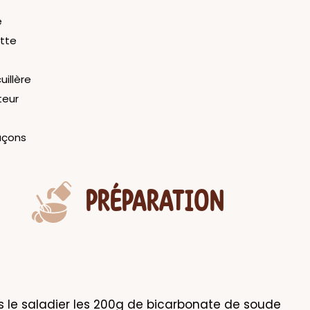
e
tte
uillère
teur
açons
PRÉPARATION
 le saladier les 200g de bicarbonate de soude