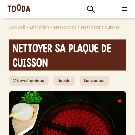
Accueil
>
Entretien
>
Nettoyant
>
Nettoyant cuisine
Nettoyer sa plaque de
Cuisson
Vitro-céramique
Liquide
Sans odeur