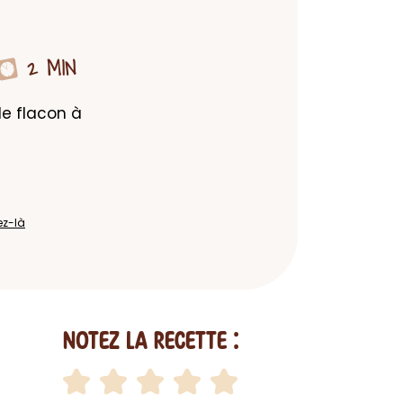
2 MIN
e flacon à 
ez-là
Notez la recette :