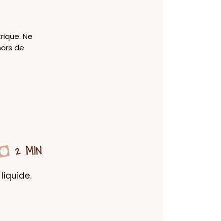
trique. Ne
hors de
2 MIN
iquide. 