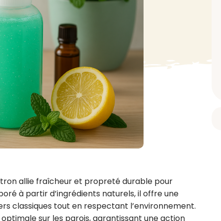
BAIN ET DOUCHE
PARFUM
ISELLE
DIVERS
Gel douche
Parfum
uide Vaiselle
Savon
Spécial Covid
Eau de toilette
retien Lave Vaiselle
Huile de bain
Automobile
Spray corporel
re
Pain moussant
Insecticide
Autre
Bombe de bain
Objet
oir tout
> Voir tout
Autre
Autre
> Voir tout
> Voir tout
ron allie fraîcheur et propreté durable pour 
oré à partir d’ingrédients naturels, il offre une 
rs classiques tout en respectant l’environnement. 
ptimale sur les parois, garantissant une action 