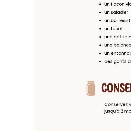
un flacon vi
un saladier
un bol resis
un fouet
une petite c
une balance
un entonnoi
des gants d
CONSE
Conservez vo
jusqu'à 2 m