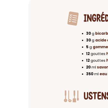
INGRÉ
30
g
bicar
30
g
acide 
5
g
gomme 
12
gouttes
12
gouttes
20
ml
savon
350
ml
eau
USTEN