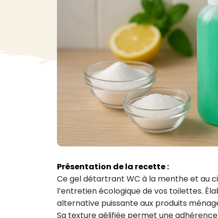
VA
Liq
Ent
Aut
> V
Présentation de la recette :
Ce gel détartrant WC à la menthe et au cit
l’entretien écologique de vos toilettes. Élab
alternative puissante aux produits ménage
Sa texture gélifiée permet une adhérence o