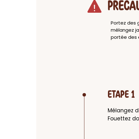
PRECA
Portez des g
mélangez ja
portée des 
ETAPE 1
Mélangez da
Fouettez d