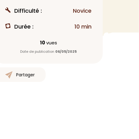
MAQUILLAGE
Difficulté :
Novice
Rouge à lèvres
Durée :
10 min
Fond de teint
Démaquillant
10
vues
Anti-cerne
Date de publication
06/05/2025
Yeux
Poudre visage
Primer
Partager
Highlighter
Mascara
Autre
> Voir tout