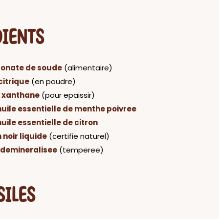
DIENTS
bonate de soude
(alimentaire)
citrique
(en poudre)
xanthane
(pour epaissir)
huile essentielle de menthe poivree
huile essentielle de citron
 noir liquide
(certifie naturel)
 demineralisee
(temperee)
SILES