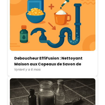
Deboucheur EffiFusion : Nettoyant
Maison aux Copeaux de Savon de
Marseille et Bicarbonate
Vynkx
Il y a 6 mois