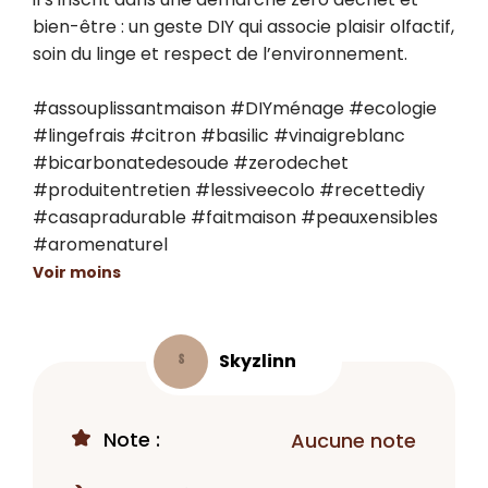
bien-être : un geste DIY qui associe plaisir olfactif, 
soin du linge et respect de l’environnement.

#assouplissantmaison #DIYménage #ecologie 
#lingefrais #citron #basilic #vinaigreblanc 
#bicarbonatedesoude #zerodechet 
#produitentretien #lessiveecolo #recettediy 
#casapradurable #faitmaison #peauxensibles 
#aromenaturel
Voir moins
Skyzlinn
S
Note :
Aucune note