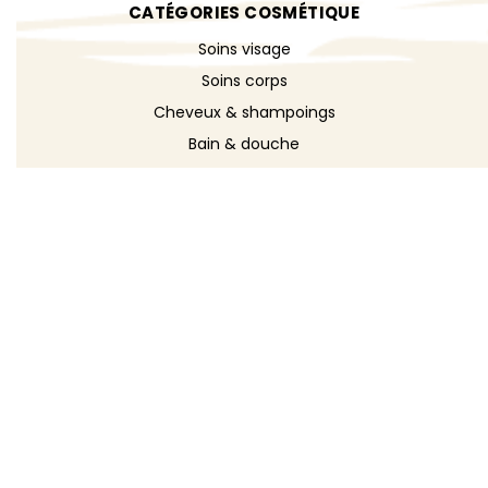
CATÉGORIES COSMÉTIQUE
Soins visage
Soins corps
Cheveux & shampoings
Bain & douche
Maquillage
Parfums
Déodorants
Savons
DÉCOUVRIR
Toutes les recettes
Recettes cosmétique
Recettes entretien
Le blog DIY