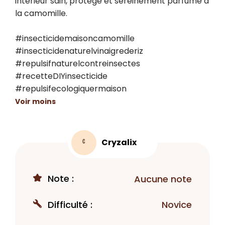
intérieur sain, protégé et sereinement parfumé à 
la camomille.

#insecticidemaisoncamomille 
#insecticidenaturelvinaigrederiz 
#repulsifnaturelcontreinsectes 
#recetteDIYinsecticide 
#repulsifecologiquermaison
Voir moins
Cryzalix
C
Note :
Aucune note
Difficulté :
Novice