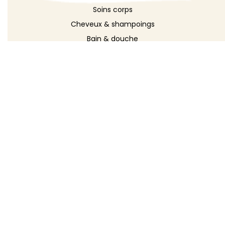
Soins corps
Cheveux & shampoings
Bain & douche
Maquillage
Parfums
Déodorants
Savons
DÉCOUVRIR
Toutes les recettes
Recettes cosmétique
Recettes entretien
Le blog DIY
Répertoire d'ingrédients
Créer ma recette