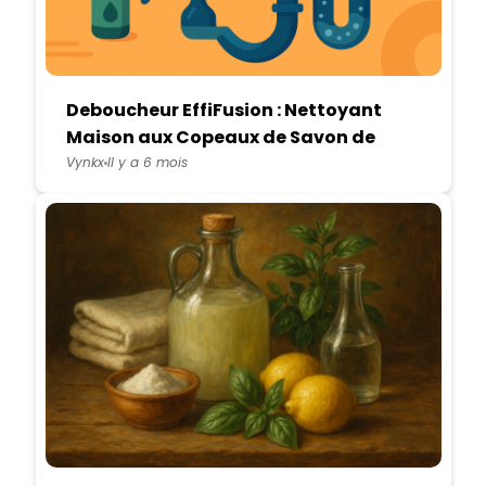
Deboucheur EffiFusion : Nettoyant
Maison aux Copeaux de Savon de
Marseille et Bicarbonate
Vynkx
Il y a 6 mois