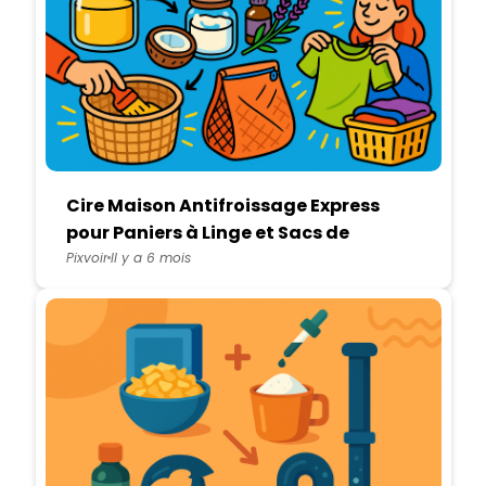
Cire Maison Antifroissage Express
pour Paniers à Linge et Sacs de
Lavage
Pixvoir
Il y a 6 mois