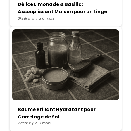
Délice Limonade & Basilic :
Assouplissant Maison pour un Linge
Frais et Léger
Skyzlinn
Il y a 6 mois
Baume Brillant Hydratant pour
Carrelage de Sol
Zylear
Il y a 6 mois