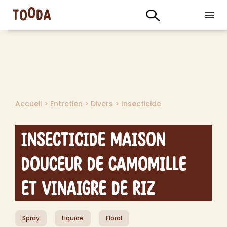
Accueil
>
Entretien
>
Divers
>
Insecticide
Insecticide Maison
Douceur de Camomille
et Vinaigre de Riz
Spray
Liquide
Floral