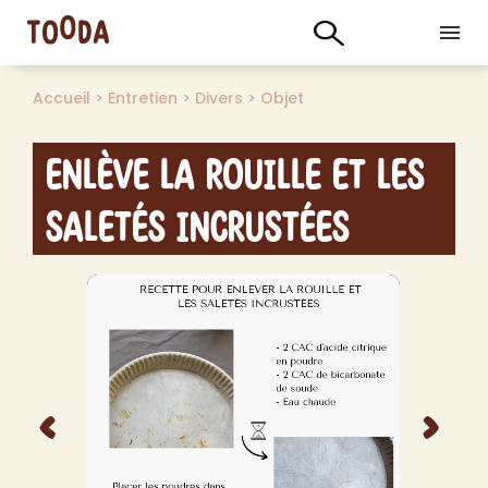
Accueil
>
Entretien
>
Divers
>
Objet
Enlève la rouille et les
saletés incrustées
<
>