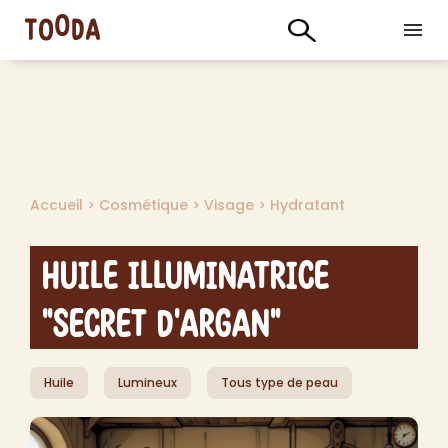
Accueil
>
Cosmétique
>
Visage
>
Hydratant
Huile Illuminatrice
"Secret d'Argan"
Huile
Lumineux
Tous type de peau