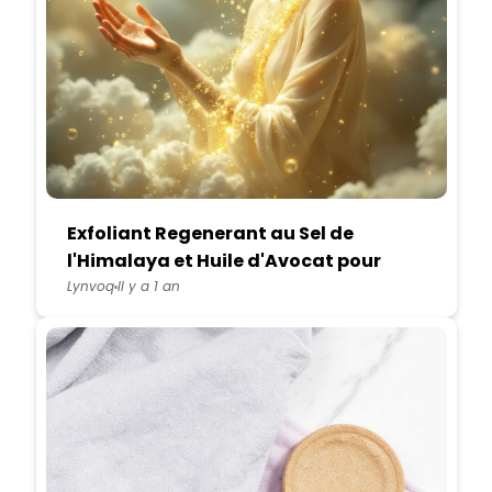
Exfoliant Regenerant au Sel de
l'Himalaya et Huile d'Avocat pour
Bain et Douche
Lynvoq
Il y a 1 an