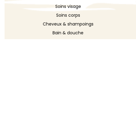
Soins visage
Soins corps
Cheveux & shampoings
Bain & douche
Maquillage
Parfums
Déodorants
Savons
DÉCOUVRIR
Toutes les recettes
Recettes cosmétique
Recettes entretien
Le blog DIY
Répertoire d'ingrédients