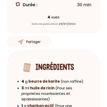
Durée :
30 min
4
vues
Date de publication
20/07/2024
Partager
INGRÉDIENTS
4
g
beurre de karite
(non raffine)
3
ml
huile de ricin
(Pour ses
proprietes nourrissantes et
epaississantes)
1
g
charbon actif
(Pour une