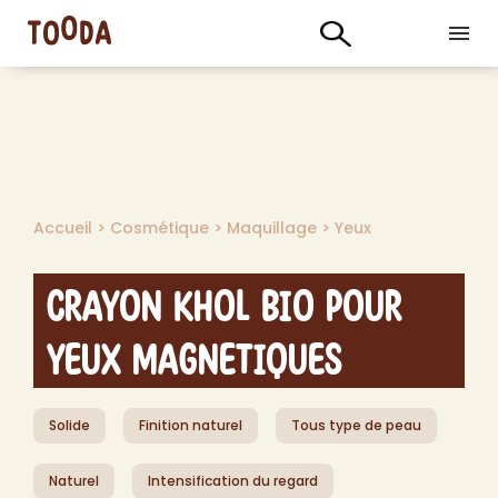
Accueil
>
Cosmétique
>
Maquillage
>
Yeux
Crayon Khol Bio pour
Yeux Magnetiques
Solide
Finition naturel
Tous type de peau
Naturel
Intensification du regard