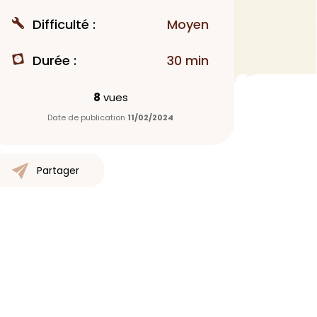
MAQUILLAGE
Difficulté :
Moyen
Rouge à lèvres
Durée :
30 min
Fond de teint
Démaquillant
8
vues
Anti-cerne
Date de publication
11/02/2024
Yeux
Poudre visage
Primer
Partager
Highlighter
Mascara
Autre
> Voir tout