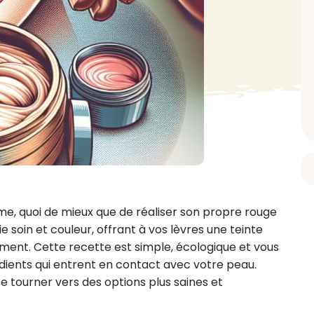
BAIN ET DOUCHE
PARFUM
ISELLE
DIVERS
Gel douche
Parfum
uide Vaiselle
Savon
Spécial Covid
Eau de toilette
retien Lave Vaiselle
Huile de bain
Automobile
Spray corporel
re
Pain moussant
Insecticide
Autre
Bombe de bain
Objet
oir tout
> Voir tout
Autre
Autre
> Voir tout
> Voir tout
e, quoi de mieux que de réaliser son propre rouge 
e soin et couleur, offrant à vos lèvres une teinte 
ment. Cette recette est simple, écologique et vous 
ients qui entrent en contact avec votre peau. 
se tourner vers des options plus saines et 