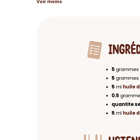
Voir moins
INGRÉ
5
grammes
5
grammes
5
ml
huile 
0.5
gramm
quantite se
5
ml
huile d