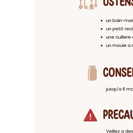
USTEN
un bain-mar
un petit rec
une cuillere
un moule a 
CONSE
jusqu'a 6 mo
PRECA
Veillez a de