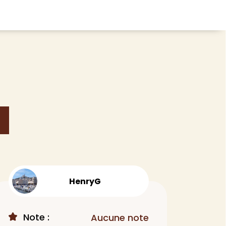
CHEVEUX
ace
Shampoing
tratifié, plancher
Après-shampoing
 tapis
Soin cheveux
n
Couleur
e et lame PVC
Masque
Autre
t
> Voir tout
HenryG
Note :
Aucune note