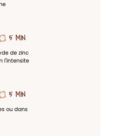
ne 
5 MIN
yde de zinc 
l'intensite 
5 MIN
es ou dans 