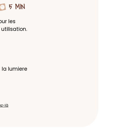
5 MIN
ur les 
tilisation.
 la lumiere 
ez-là