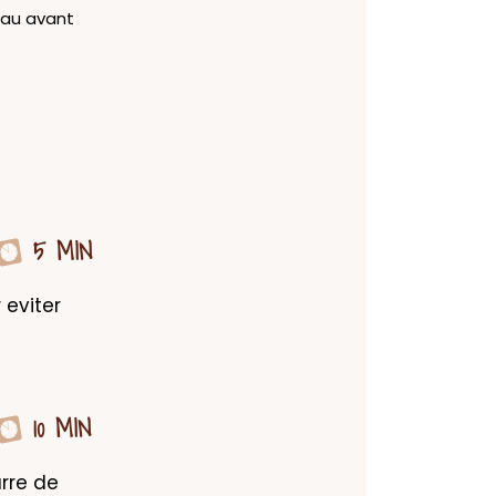
eau avant
5 MIN
eviter 
10 MIN
rre de 