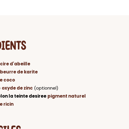
DIENTS
cire d'abeille
beurre de karite
de coco
e
oxyde de zinc
(optionnel)
lon la teinte desiree
pigment naturel
e ricin