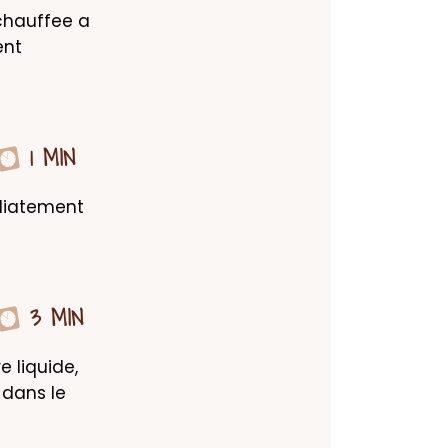
chauffee a 
nt 
1 MIN
diatement 
3 MIN
 liquide, 
dans le 