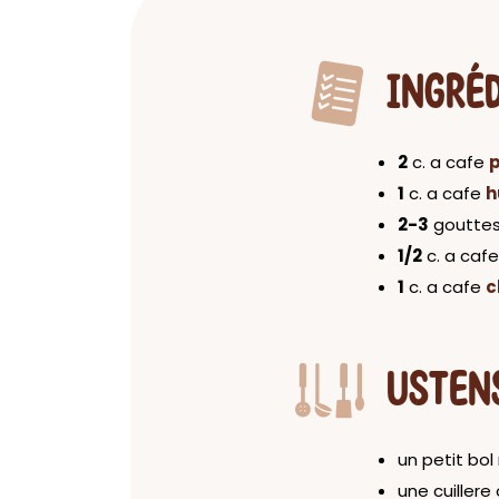
INGRÉ
2
c. a cafe
p
1
c. a cafe
h
2-3
goutte
1/2
c. a caf
1
c. a cafe
c
USTEN
un petit bol
une cuillere