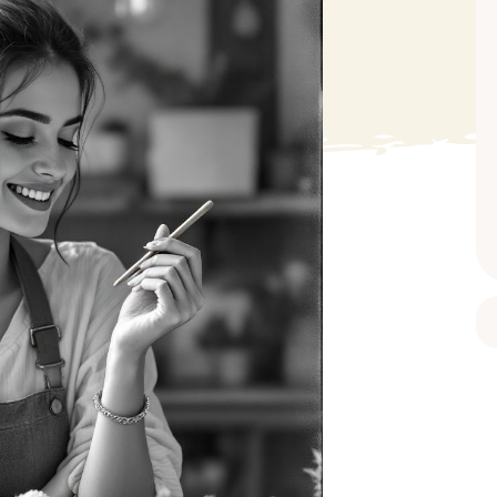
BAIN ET DOUCHE
PARFUM
ISELLE
DIVERS
Gel douche
Parfum
uide Vaiselle
Savon
Spécial Covid
Eau de toilette
retien Lave Vaiselle
Huile de bain
Automobile
Spray corporel
re
Pain moussant
Insecticide
Autre
Bombe de bain
Objet
oir tout
> Voir tout
Autre
Autre
> Voir tout
> Voir tout