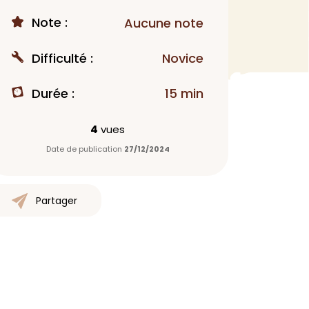
Note :
MAQUILLAGE
Aucune note
Rouge à lèvres
Difficulté :
Novice
Fond de teint
Démaquillant
Durée :
15 min
Anti-cerne
Yeux
4
vues
Poudre visage
Date de publication
27/12/2024
Primer
Highlighter
Mascara
Partager
Autre
> Voir tout