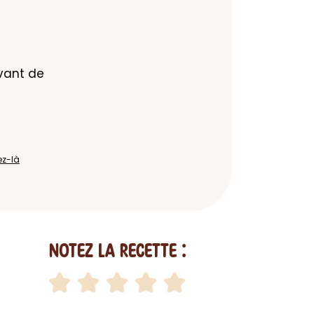
vant de 
ez-là
Notez la recette :