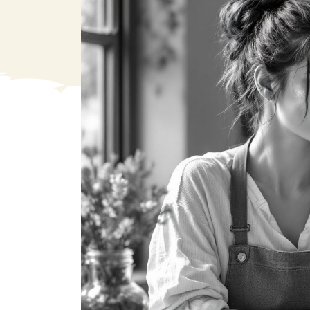
VA
Liq
Ent
Aut
> V