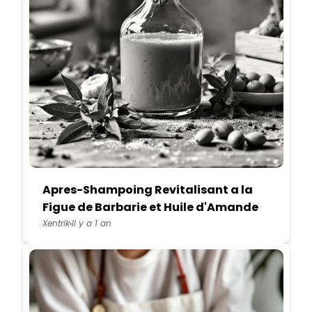
Apres-Shampoing Revitalisant a la
Figue de Barbarie et Huile d'Amande
Douce
Xentrik
Il y a 1 an