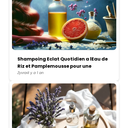
Shampoing Eclat Quotidien a lEau de
Riz et Pamplemousse pour une
Chevelure Lumineuse
Zyvra
Il y a 1 an