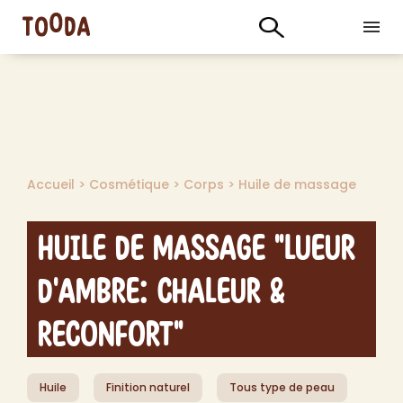
Accueil
>
Cosmétique
>
Corps
>
Huile de massage
Huile de Massage "Lueur
d'Ambre: Chaleur &
Reconfort"
Huile
Finition naturel
Tous type de peau