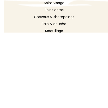
Soins visage
Soins corps
Cheveux & shampoings
Bain & douche
Maquillage
Parfums
Déodorants
Savons
DÉCOUVRIR
Toutes les recettes
Recettes cosmétique
Recettes entretien
Le blog DIY
Répertoire d'ingrédients