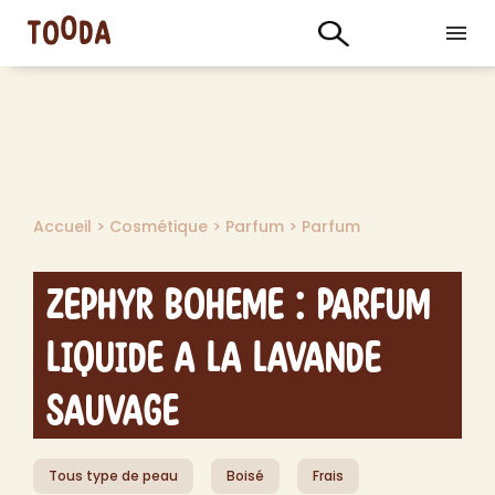
Accueil
>
Cosmétique
>
Parfum
>
Parfum
Zephyr Boheme : Parfum
Liquide a la Lavande
Sauvage
Tous type de peau
Boisé
Frais