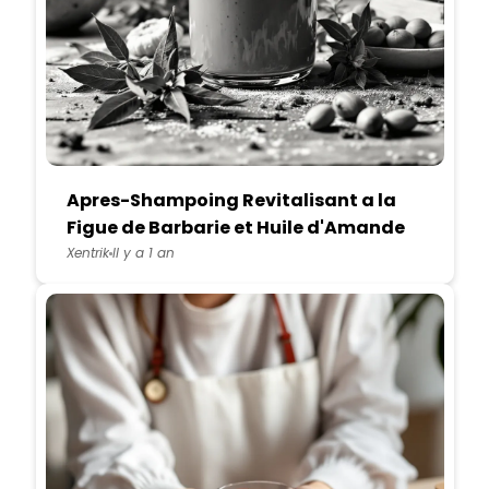
Apres-Shampoing Revitalisant a la
Figue de Barbarie et Huile d'Amande
Douce
Xentrik
Il y a 1 an