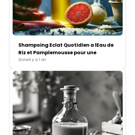
Shampoing Eclat Quotidien a lEau de
Riz et Pamplemousse pour une
Chevelure Lumineuse
Zyvra
Il y a 1 an