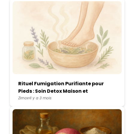
Rituel Fumigation Purifiante pour
Pieds : Soin Detox Maison et
Relaxation Totale
Zirnox
Il y a 3 mois