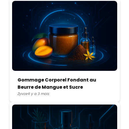
Gommage Corporel Fondant au
Beurre de Mangue et Sucre
Muscovado
Zyvox
Il y a 3 mois