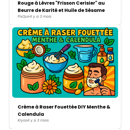
Rouge à Lèvres "Frisson Cerisier" au
Beurre de Karité et Huile de Sésame
PixQuir
Il y a 3 mois
Crème à Raser Fouettée DIY Menthe &
Calendula
Kryoz
Il y a 3 mois