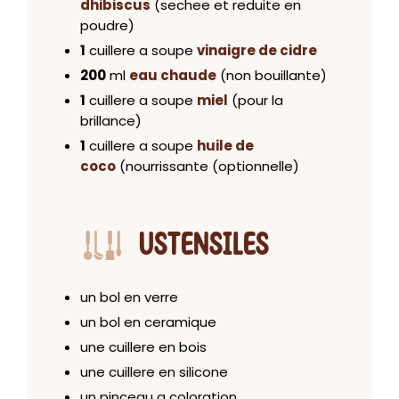
dhibiscus
(sechee et reduite en
poudre)
1
cuillere a soupe
vinaigre de cidre
200
ml
eau chaude
(non bouillante)
1
cuillere a soupe
miel
(pour la
brillance)
1
cuillere a soupe
huile de
coco
(nourrissante (optionnelle)
USTENSILES
un bol en verre
un bol en ceramique
une cuillere en bois
une cuillere en silicone
un pinceau a coloration