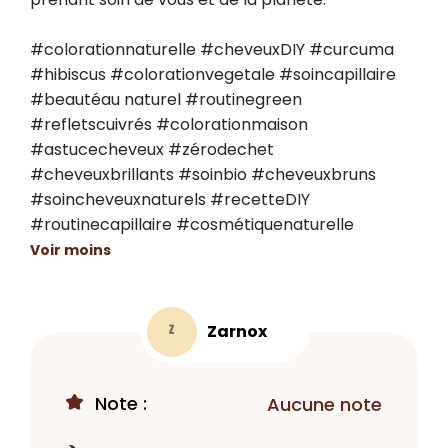
#colorationnaturelle #cheveuxDIY #curcuma 
#hibiscus #colorationvegetale #soincapillaire 
#beautéau naturel #routinegreen 
#refletscuivrés #colorationmaison 
#astucecheveux #zérodechet 
#cheveuxbrillants #soinbio #cheveuxbruns 
#soincheveuxnaturels #recetteDIY 
#routinecapillaire #cosmétiquenaturelle
Voir moins
Zarnox
Z
Note :
Aucune note