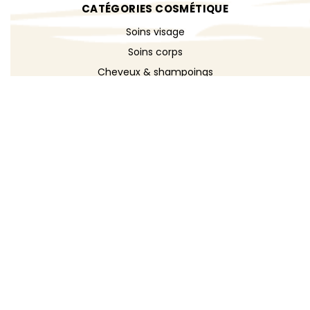
CATÉGORIES COSMÉTIQUE
Soins visage
Soins corps
Cheveux & shampoings
Bain & douche
Maquillage
Parfums
Déodorants
Savons
DÉCOUVRIR
Toutes les recettes
Recettes cosmétique
Recettes entretien
Le blog DIY