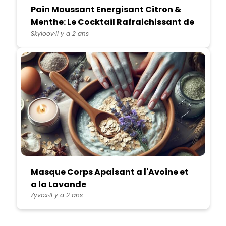
Pain Moussant Energisant Citron &
Menthe: Le Cocktail Rafraichissant de
votre Bain
Skyloov
Il y a 2 ans
Masque Corps Apaisant a l'Avoine et
a la Lavande
Zyvox
Il y a 2 ans