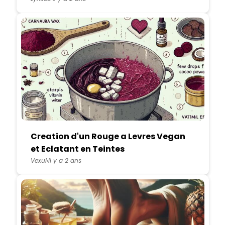
Creation d'un Rouge a Levres Vegan
et Eclatant en Teintes
Personnalisables
Vexul
Il y a 2 ans