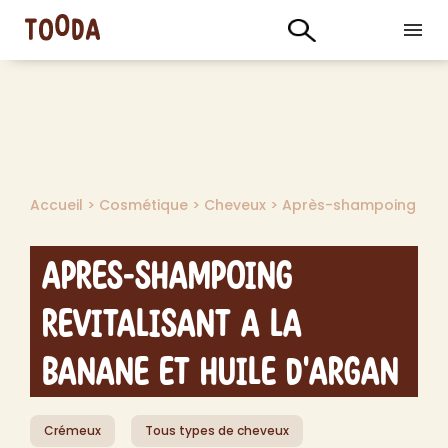
Accueil
>
Cosmétique
>
Cheveux
>
Après-shampoing
Apres-shampoing
Revitalisant a la
Banane et Huile d'Argan
Crémeux
Tous types de cheveux