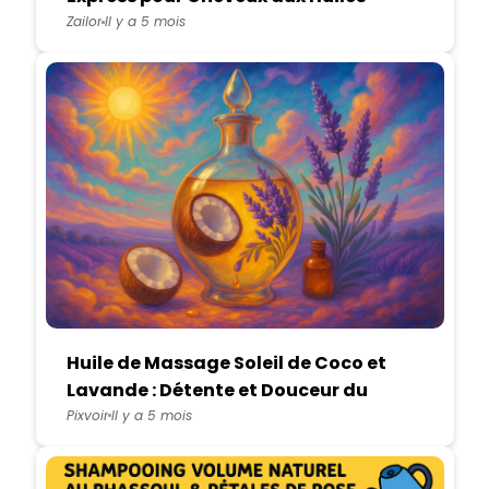
Essentielles DIY
Zailor
Il y a 5 mois
Huile de Massage Soleil de Coco et
Lavande : Détente et Douceur du
Corps
Pixvoir
Il y a 5 mois