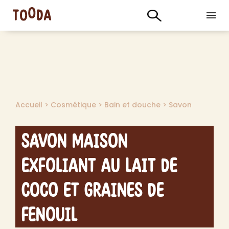
Accueil
>
Cosmétique
>
Bain et douche
>
Savon
Savon Maison
Exfoliant au Lait de
Coco et Graines de
Fenouil