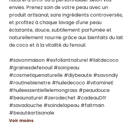
envies. Prenez soin de votre peau avec un 
produit artisanal, sans ingrédients controversés, 
et profitez à chaque lavage d'une peau 
éclatante, douce, subtilement parfumée et 
naturellement nourrie grâce aux bienfaits du lait 
de coco et à la vitalité du fenouil.

#savonmaison #exfoliantnaturel #laitdecoco 
#grainesdefenouil #soinpeau 
#cosmetiquenaturelle #diybeaute #savondiy 
#routinebienetre #huiledecoco #vitamineE 
#huileessentiellelemongrass #peaudouce 
#beaunaturel #zerodechet #cadeauDIY 
#savadouche #soindelapeau #faitmain 
#beautéartisanale
Voir moins