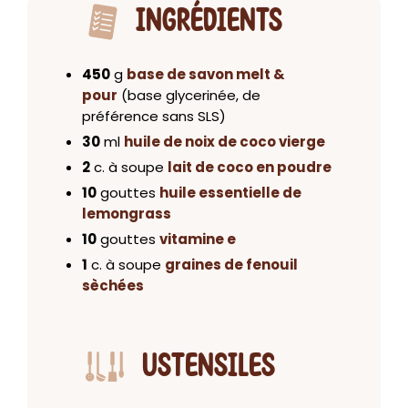
INGRÉDIENTS
450
g
base de savon melt &
pour
(base glycerinée, de
préférence sans SLS)
30
ml
huile de noix de coco vierge
2
c. à soupe
lait de coco en poudre
10
gouttes
huile essentielle de
lemongrass
10
gouttes
vitamine e
1
c. à soupe
graines de fenouil
sèchées
USTENSILES