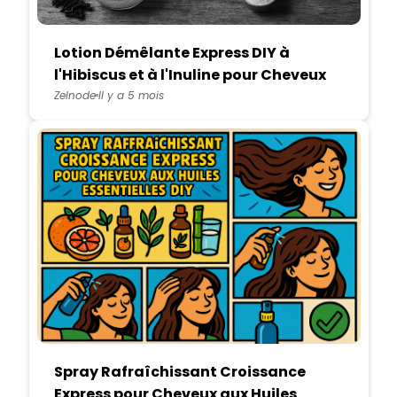
Lotion Démêlante Express DIY à
l'Hibiscus et à l'Inuline pour Cheveux
Doux et Brillants
Zelnode
Il y a 5 mois
Spray Rafraîchissant Croissance
Express pour Cheveux aux Huiles