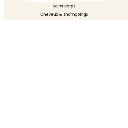
Soins corps
Cheveux & shampoings
Bain & douche
Maquillage
Parfums
Déodorants
Savons
DÉCOUVRIR
Toutes les recettes
Recettes cosmétique
Recettes entretien
Le blog DIY
Répertoire d'ingrédients
Créer ma recette