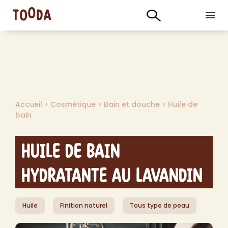
Accueil
>
Cosmétique
>
Bain et douche
>
Huile de
bain
Huile de Bain
Hydratante au Lavandin
Huile
Finition naturel
Tous type de peau