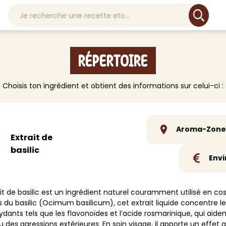
Répertoire
ETTOYANT
VISAGE
LESSIVE & LINGE
CORPS
SOL
t
Choisis ton ingrédient et obtient des informations sur celui-ci :
ti-usage
Nettoyant et exfoliant
Lessive
Crème corps
Multi surf
és
toyant cuisine
Hydratant
Détachant
Soin main
Parquet, s
toyant Salle de bain
Masque
Assouplissant
Masque corps
Moquette,
toyant Meuble
Soin anti-bouton
Adoucissant
Déodorant
Carrelage
Aroma-Zone,
Extrait de
toyant Vitre
Baume à lèvre
Cire
Exfoliant
Lino, dall
basilic
duit WC
Rasage et barbe
Autre
Soin pied
Autre
Envi
infectant
Soin bucco-dentaire
Huile de massage
> Voir tout
> Voir tou
odorisant
Lotion
Gommage
boucheur
Autre
Autre
ait de basilic est un ingrédient naturel couramment utilisé en c
re
es du basilic (Ocimum basilicum), cet extrait liquide concentre le
> Voir tout
> Voir tout
ydants tels que les flavonoïdes et l’acide rosmarinique, qui aiden
u des agressions extérieures. En soin visage, il apporte un effet a
oir tout