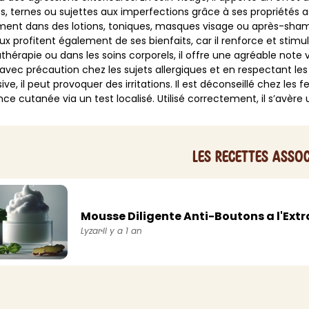
s, ternes ou sujettes aux imperfections grâce à ses propriétés a
BAIN ET DOUCHE
PARFUM
ment dans des lotions, toniques, masques visage ou après-shampo
ISELLE
DIVERS
x profitent également de ses bienfaits, car il renforce et stimul
Gel douche
Parfum
hérapie ou dans les soins corporels, il offre une agréable note ver
uide Vaiselle
Savon
Spécial Covid
Eau de toilette
é avec précaution chez les sujets allergiques et en respectant
ive, il peut provoquer des irritations. Il est déconseillé chez les
retien Lave Vaiselle
Huile de bain
Automobile
Spray corporel
nce cutanée via un test localisé. Utilisé correctement, il s’avère 
re
Pain moussant
Insecticide
Autre
Bombe de bain
Objet
oir tout
> Voir tout
Autre
Autre
Les recettes assoc
> Voir tout
> Voir tout
Mousse Diligente Anti-Boutons a l'Extrai
Lyzar
Il y a 1 an