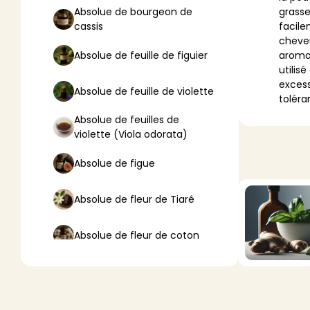
Absolue de bourgeon de
grasse
cassis
facile
VA
cheveu
Absolue de feuille de figuier
aromat
Liq
utilis
excess
Ent
Absolue de feuille de violette
toléra
Aut
Absolue de feuilles de
violette (Viola odorata)
> V
Absolue de figue
Absolue de fleur de Tiaré
Absolue de fleur de coton
Absolue de fleur de lotus
Absolue de fleur d’oranger