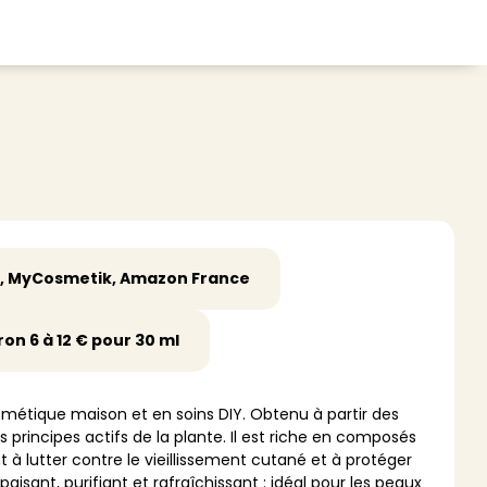
CHEVEUX
ace
Shampoing
tratifié, plancher
Après-shampoing
 tapis
Soin cheveux
Couleur
 MyCosmetik, Amazon France
e et lame PVC
Masque
Autre
ron 6 à 12 € pour 30 ml
t
> Voir tout
osmétique maison et en soins DIY. Obtenu à partir des
s principes actifs de la plante. Il est riche en composés
t à lutter contre le vieillissement cutané et à protéger
paisant, purifiant et rafraîchissant : idéal pour les peaux