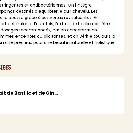
stringentes et antibactériennes. On l’intègre
MAQUILLAGE
ings destinés à équilibrer le cuir chevelu. Les
e la pousse grâce à ses vertus revitalisantes. En
Rouge à lèvres
te et fraîche. Toutefois, l’extrait de basilic doit être
Fond de teint
 les dosages recommandés, car en concentration
 femmes enceintes ou allaitantes, et on vérifie toujours la
Démaquillant
un allié précieux pour une beauté naturelle et holistique.
Anti-cerne
Yeux
Poudre visage
Primer
iees
Highlighter
Mascara
Autre
t de Basilic et de Gin...
> Voir tout