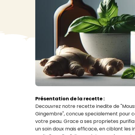
VA
Liq
Ent
Aut
> V
Présentation de la recette :
Decouvrez notre recette inedite de "Mousse 
Gingembre", concue specialement pour co
votre peau. Grace a ses proprietes purifi
un soin doux mais efficace, en ciblant les 