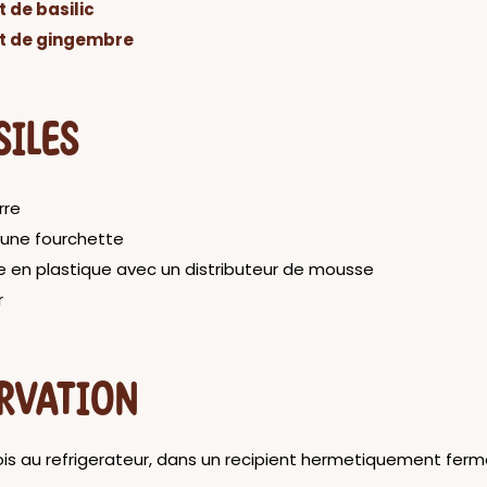
t de basilic
it de gingembre
SILES
rre
 une fourchette
le en plastique avec un distributeur de mousse
r
RVATION
ois au refrigerateur, dans un recipient hermetiquement ferm