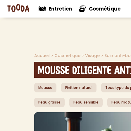
Entretien
Cosmétique
N
Voir tout
Voir tou
Mul
Accueil
>
Cosmétique
>
Visage
>
Soin anti-b
Nouveautés
Nouveaut
Net
Net
Mousse Diligente Ant
Net
Net
Mousse
Finition naturel
Tous type de
Pro
Dés
Peau grasse
Peau sensible
Peau matu
Dés
Dé
Aut
> V