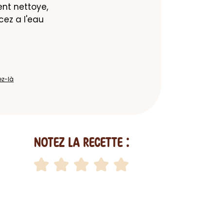
t nettoye, 
ez a l'eau 
ez-là
Notez la recette :