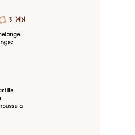
3 MIN
melange. 
ngez 
tille 
 
mousse a 