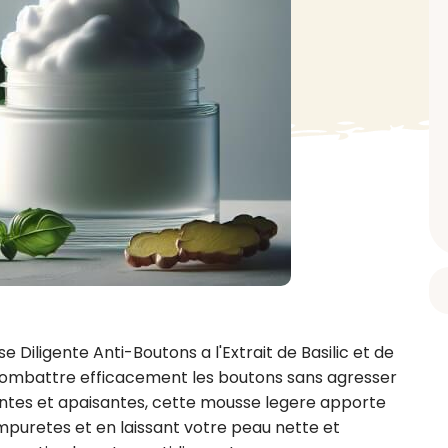
BAIN ET DOUCHE
PARFUM
ISELLE
DIVERS
Gel douche
Parfum
uide Vaiselle
Savon
Spécial Covid
Eau de toilette
retien Lave Vaiselle
Huile de bain
Automobile
Spray corporel
re
Pain moussant
Insecticide
Autre
Bombe de bain
Objet
oir tout
> Voir tout
Autre
Autre
> Voir tout
> Voir tout
Diligente Anti-Boutons a l'Extrait de Basilic et de 
mbattre efficacement les boutons sans agresser 
antes et apaisantes, cette mousse legere apporte 
impuretes et en laissant votre peau nette et 