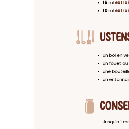
15
ml
extrai
10
ml
extra
USTEN
un bol en ve
un fouet ou
une bouteil
un entonnoi
CONSE
Jusqu'a 1 m