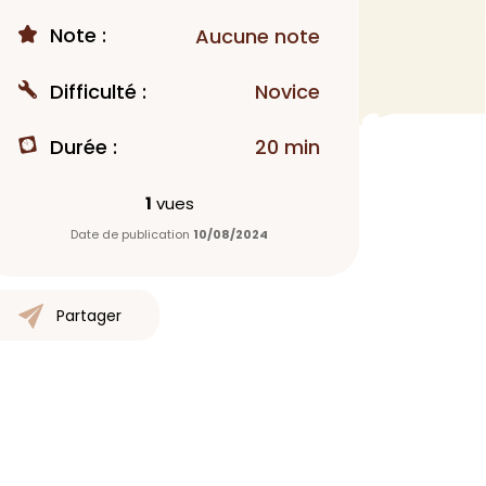
Note :
MAQUILLAGE
Aucune note
Rouge à lèvres
Difficulté :
Novice
Fond de teint
Démaquillant
Durée :
20 min
Anti-cerne
Yeux
1
vues
Poudre visage
Date de publication
10/08/2024
Primer
Highlighter
Mascara
Partager
Autre
> Voir tout