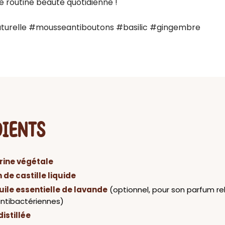
re routine beaute quotidienne !

urelle #mousseantiboutons #basilic #gingembre 
DIENTS
rine végétale
 de castille liquide
uile essentielle de lavande
(optionnel, pour son parfum re
antibactériennes)
istillée