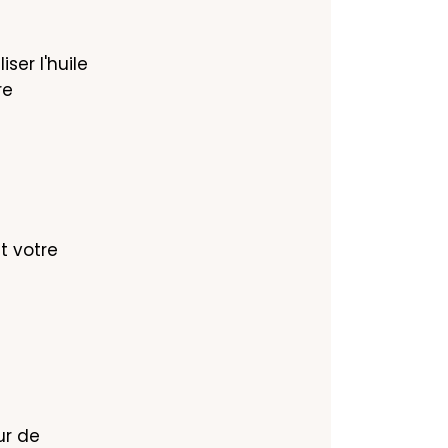
ser l'huile 
e 
t votre 
r de 