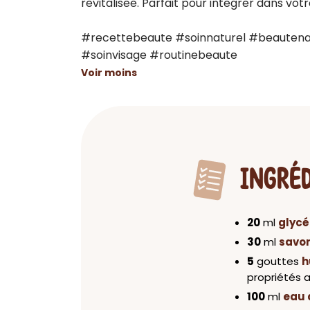
revitalisee. Parfait pour integrer dans vot
#recettebeaute #soinnaturel #beautenat
#soinvisage #routinebeaute
Voir moins
INGRÉ
20
ml
glycé
30
ml
savon
5
gouttes
h
propriétés 
100
ml
eau d