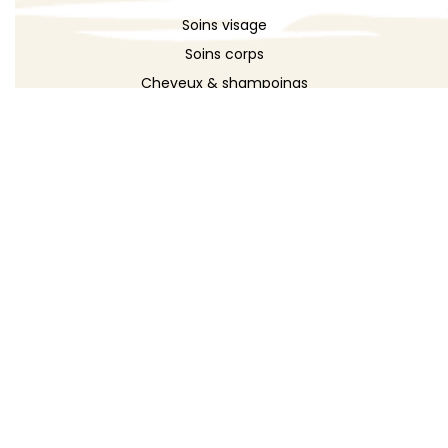
Soins visage
Soins corps
Cheveux & shampoings
Bain & douche
Maquillage
Parfums
Déodorants
Savons
DÉCOUVRIR
Toutes les recettes
Recettes cosmétique
Recettes entretien
Le blog DIY
Répertoire d'ingrédients