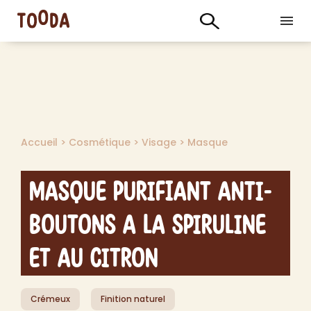
Accueil
>
Cosmétique
>
Visage
>
Masque
Masque Purifiant Anti-
Boutons a la Spiruline
et au Citron
Crémeux
Finition naturel