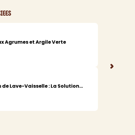
MAQUILLAGE
iees
Rouge à lèvres
Fond de teint
Démaquillant
ux Agrumes et Argile Verte
Anti-cerne
Yeux
Poudre visage
>
Primer
Highlighter
Mascara
 de Lave-Vaisselle : La Solution...
Autre
> Voir tout