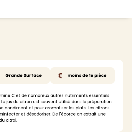
CHEVEUX
ace
Shampoing
tratifié, plancher
Après-shampoing
 tapis
Soin cheveux
Couleur
Grande Surface
moins de 1e pièce
e et lame PVC
Masque
Autre
vitamine C et de nombreux autres nutriments essentiels
 Le jus de citron est souvent utilisé dans la préparation
t
> Voir tout
me condiment et pour aromatiser les plats. Les citrons
ésinfecter et désodoriser. De l'écorce on extrait une
u citral.