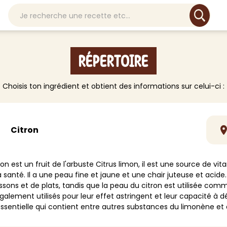
Répertoire
ETTOYANT
VISAGE
LESSIVE & LINGE
CORPS
SOL
t
Choisis ton ingrédient et obtient des informations sur celui-ci :
ti-usage
Nettoyant et exfoliant
Lessive
Crème corps
Multi surf
és
toyant cuisine
Hydratant
Détachant
Soin main
Parquet, s
toyant Salle de bain
Masque
Assouplissant
Masque corps
Moquette,
toyant Meuble
Soin anti-bouton
Adoucissant
Déodorant
Carrelage
Citron
toyant Vitre
Baume à lèvre
Cire
Exfoliant
Lino, dall
duit WC
Rasage et barbe
Autre
Soin pied
Autre
ron est un fruit de l'arbuste Citrus limon, il est une source de 
infectant
Soin bucco-dentaire
Huile de massage
a santé. Il a une peau fine et jaune et une chair juteuse et acide.
> Voir tout
> Voir tou
odorisant
Lotion
Gommage
ssons et de plats, tandis que la peau du citron est utilisée com
boucheur
Autre
Autre
galement utilisés pour leur effet astringent et leur capacité à d
re
essentielle qui contient entre autres substances du limonène et d
> Voir tout
> Voir tout
oir tout