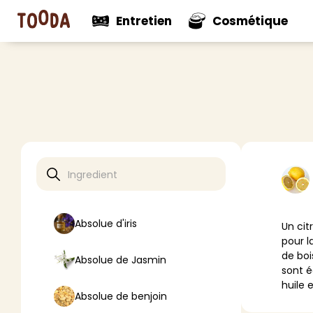
Entretien
Cosmétique
N
Voir tout
Voir tou
Mul
Nouveautés
Nouveaut
Net
Net
Net
Net
Pro
Absolue d'iris
Un cit
Dés
pour l
Dés
de boi
Absolue de Jasmin
Dé
sont é
Aut
huile 
Absolue de benjoin
> V