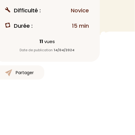
MAQUILLAGE
Difficulté :
Novice
Rouge à lèvres
Durée :
15 min
Fond de teint
Démaquillant
11
vues
Anti-cerne
Date de publication
14/04/2024
Yeux
Poudre visage
Primer
Partager
Highlighter
Mascara
Autre
> Voir tout