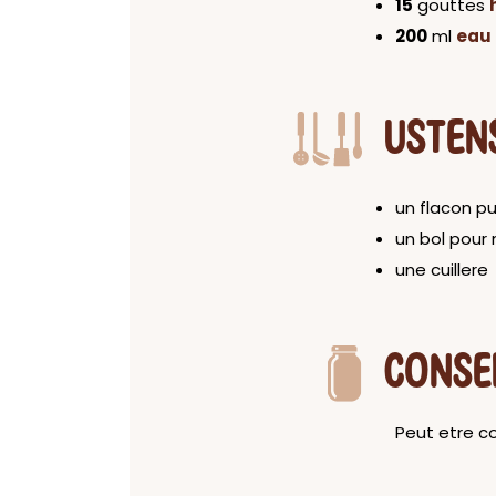
15
gouttes
200
ml
eau 
USTEN
un flacon pu
un bol pour
une cuillere
CONSE
Peut etre c