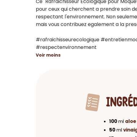
Ce "Rafraichisseur Ecologique pour Moquette
pour ceux qui cherchent a prendre soin de l
respectant l'environnement. Non seulement 
mais vous contribuez egalement a la prese
#rafraichisseurecologique #entretienmoq
#respectenvironnement
Voir moins
INGRÉ
100
ml
aloe
50
ml
vinai