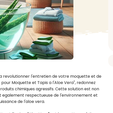
BAIN ET DOUCHE
PARFUM
ISELLE
DIVERS
Gel douche
Parfum
uide Vaiselle
Savon
Spécial Covid
Eau de toilette
retien Lave Vaiselle
Huile de bain
Automobile
Spray corporel
re
Pain moussant
Insecticide
Autre
Bombe de bain
Objet
oir tout
> Voir tout
Autre
Autre
> Voir tout
> Voir tout
 revolutionner l'entretien de votre moquette et de 
e pour Moquette et Tapis a l'Aloe Vera", redonnez 
 produits chimiques agressifs. Cette solution est non 
st egalement respectueuse de l'environnement et 
uissance de l'aloe vera.
