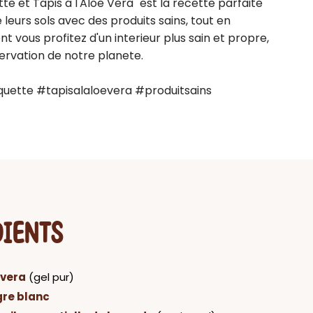
 et Tapis a l'Aloe Vera" est la recette parfaite 
eurs sols avec des produits sains, tout en 
vous profitez d'un interieur plus sain et propre, 
rvation de notre planete.

uette #tapisalaloevera #produitsains 
DIENTS
 vera
(gel pur)
gre blanc