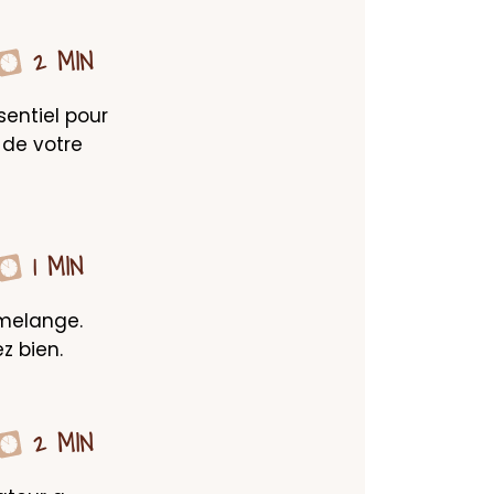
2 MIN
entiel pour 
de votre 
1 MIN
melange. 
z bien.
2 MIN