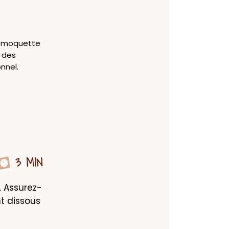
re moquette
r des
nnel.
3 MIN
. Assurez-
 dissous 