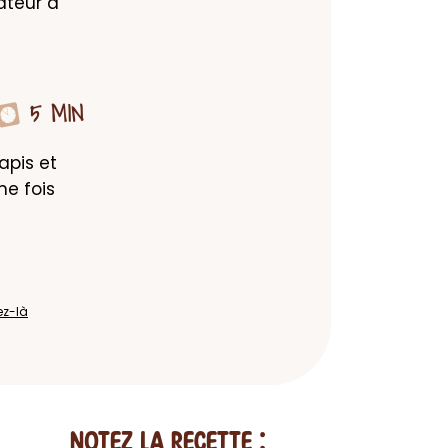
teur a 
5 MIN
pis et 
ne fois 
ez-là
Notez la recette :