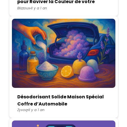
pour Raviver la Couleur de votre
Carrelage de Sol
Blizzoux
Il y a 1 an
Désodorisant Solide Maison Spécial
Coffre d’Automobile
Zyvoq
Il y a 1 an