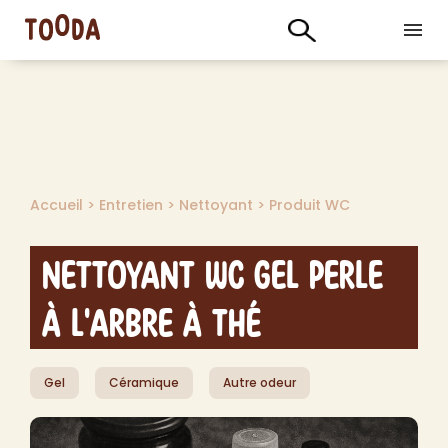
Accueil
>
Entretien
>
Nettoyant
>
Produit WC
Nettoyant WC Gel Perle
à l'Arbre à Thé
Gel
Céramique
Autre odeur