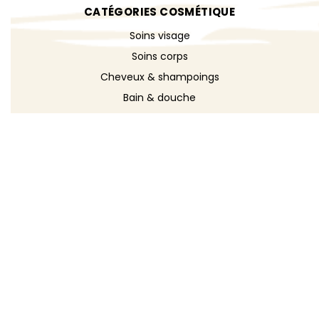
CATÉGORIES COSMÉTIQUE
Soins visage
Soins corps
Cheveux & shampoings
Bain & douche
Maquillage
Parfums
Déodorants
Savons
DÉCOUVRIR
Toutes les recettes
Recettes cosmétique
Recettes entretien
Le blog DIY