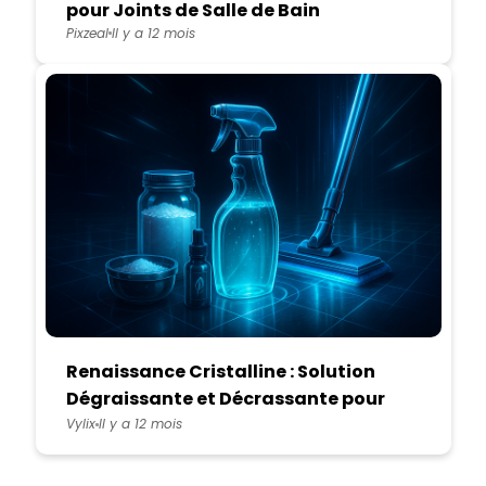
pour Joints de Salle de Bain
Pixzeal
Il y a 12 mois
Renaissance Cristalline : Solution
Dégraissante et Décrassante pour
Lino, Dalle et Lame PVC
Vylix
Il y a 12 mois