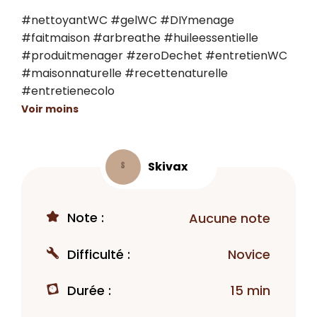
#nettoyantWC #gelWC #DIYmenage 
#faitmaison #arbreathe #huileessentielle 
#produitmenager #zeroDechet #entretienWC 
#maisonnaturelle #recettenaturelle 
#entretienecolo
Voir moins
Skivax
S
Note :
Aucune note
Difficulté :
Novice
Durée :
15 min