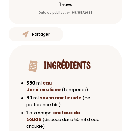
1
vues
Date de publication
08/08/2025
Partager
INGRÉDIENTS
350
ml
eau
demineralisee
(temperee)
60
ml
savon noir liquide
(de
preference bio)
1
c. a soupe
cristaux de
soude
(dissous dans 50 ml d'eau
chaude)