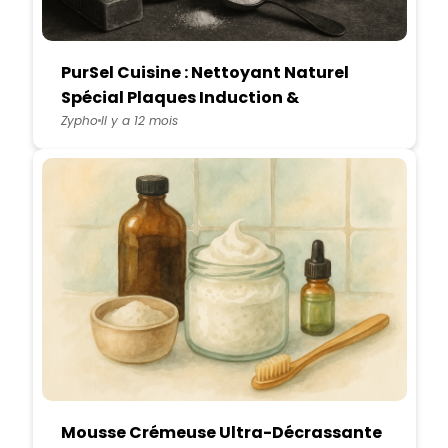
PurSel Cuisine : Nettoyant Naturel
Spécial Plaques Induction &
Vitrocéramique
Zypho
Il y a 12 mois
Mousse Crémeuse Ultra-Décrassante