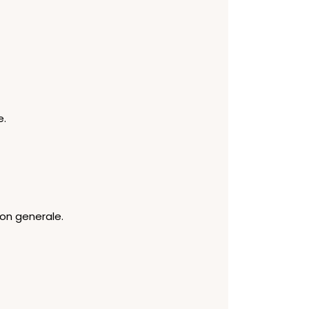
e.
ion generale.