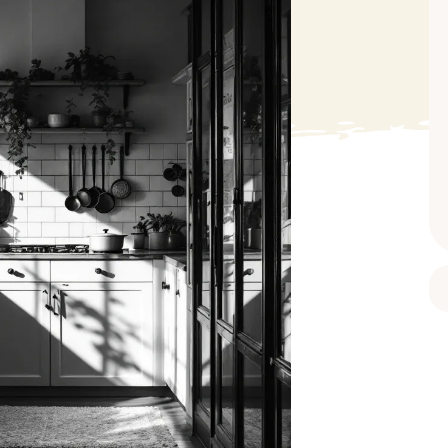
BAIN ET DOUCHE
PARFUM
ISELLE
DIVERS
Gel douche
Parfum
uide Vaiselle
Savon
Spécial Covid
Eau de toilette
retien Lave Vaiselle
Huile de bain
Automobile
Spray corporel
re
Pain moussant
Insecticide
Autre
Bombe de bain
Objet
oir tout
> Voir tout
Autre
Autre
> Voir tout
> Voir tout