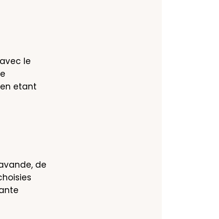
avec le 
e 
 en etant 
lavande, de 
hoisies 
ante 