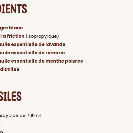
DIENTS
igre blanc
 a friction
(isopropylique)
huile essentielle de lavande
huile essentielle de romarin
huile essentielle de menthe poivree
distillee
SILES
pray vide de 700 ml
r
en