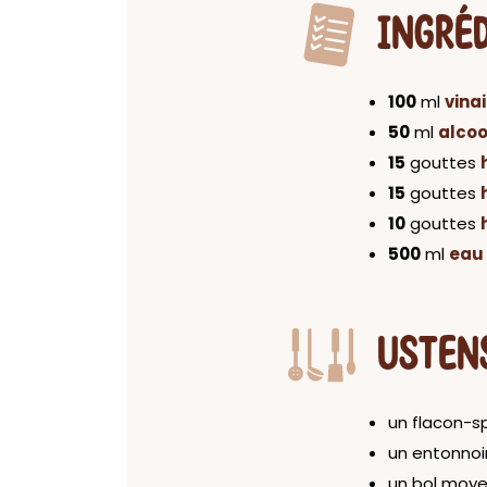
INGRÉ
100
ml
vina
50
ml
alcool
15
gouttes
15
gouttes
10
gouttes
500
ml
eau 
USTEN
un flacon-s
un entonnoi
un bol moy