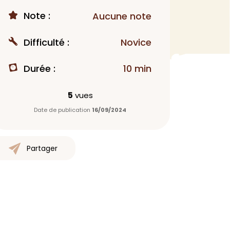
Note :
Aucune note
MAQUILLAGE
Rouge à lèvres
Difficulté :
Novice
Fond de teint
Démaquillant
Durée :
10 min
Anti-cerne
Yeux
5
vues
Poudre visage
Date de publication
16/09/2024
Primer
Highlighter
Mascara
Partager
Autre
> Voir tout