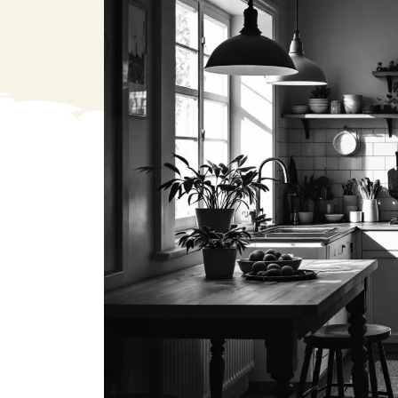
VA
Liq
Ent
Aut
> V