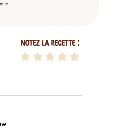
ez-là
Notez la recette :
re