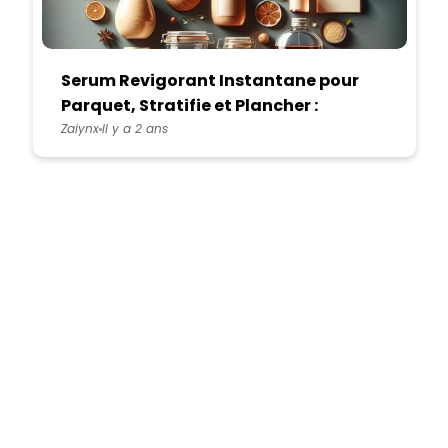
Serum Revigorant Instantane pour
Parquet, Stratifie et Plancher :
Redonnez Vie a Votre Sol
Zaiynx
Il y a 2 ans