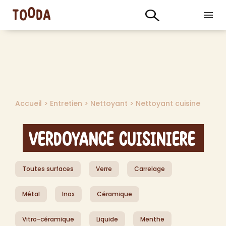
Accueil
>
Entretien
>
Nettoyant
>
Nettoyant cuisine
Verdoyance Cuisiniere
Toutes surfaces
Verre
Carrelage
Métal
Inox
Céramique
Vitro-céramique
Liquide
Menthe