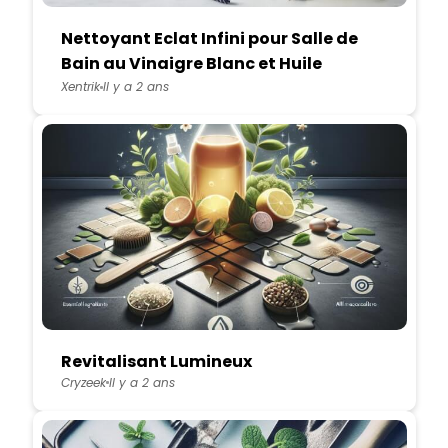
Nettoyant Eclat Infini pour Salle de
Bain au Vinaigre Blanc et Huile
Essentielle de Lavande
Xentrik
Il y a 2 ans
Revitalisant Lumineux
Cryzeek
Il y a 2 ans