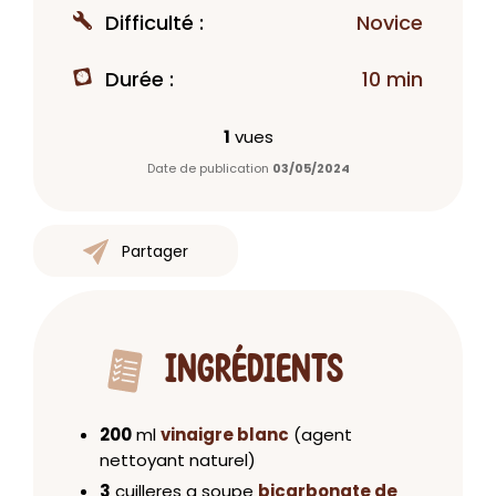
Difficulté :
Novice
Durée :
10 min
1
vues
Date de publication
03/05/2024
Partager
INGRÉDIENTS
200
ml
vinaigre blanc
(agent
nettoyant naturel)
3
cuilleres a soupe
bicarbonate de