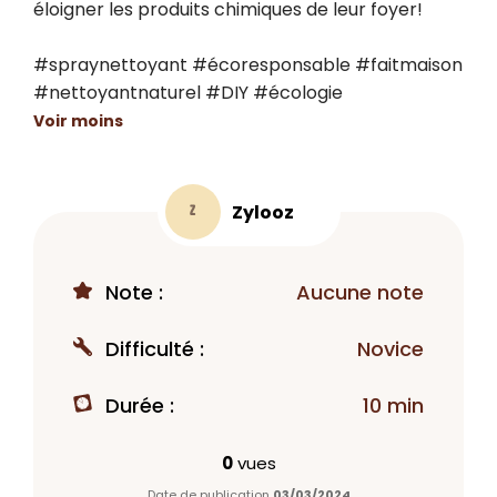
éloigner les produits chimiques de leur foyer!

#spraynettoyant #écoresponsable #faitmaison 
#nettoyantnaturel #DIY #écologie
Voir moins
Zylooz
Z
Note :
Aucune note
Difficulté :
Novice
Durée :
10 min
0
vues
Date de publication
03/03/2024