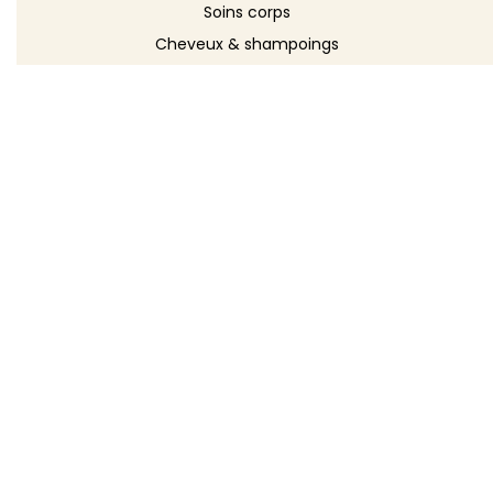
Soins corps
Cheveux & shampoings
Bain & douche
Maquillage
Parfums
Déodorants
Savons
DÉCOUVRIR
Toutes les recettes
Recettes cosmétique
Recettes entretien
Le blog DIY
Répertoire d'ingrédients
Créer ma recette