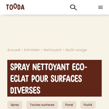
Accueil
>
Entretien
>
Nettoyant
>
Multi-usage
Spray Nettoyant Eco-
Eclat pour Surfaces
Diverses
Spray
Toutes surfaces
Floral
Fruité