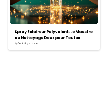
Spray Eclaireur Polyvalent: Le Maestro
du Nettoyage Doux pour Toutes
Surfaces
Zyleak
Il y a 1 an