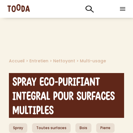
Accueil
>
Entretien
>
Nettoyant
>
Multi-usage
Spray Eco-Purifiant
Integral pour Surfaces
Multiples
Spray
Toutes surfaces
Bois
Pierre