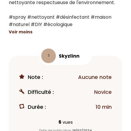
nettoyante respectueuse de l'environnement.

#spray #nettoyant #désinfectant #maison 
#naturel #DIY #écologique
Voir moins
Skyzlinn
S
Note :
Aucune note
Difficulté :
Novice
Durée :
10 min
6
vues
Date de publication
16/02/2024