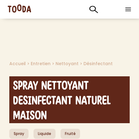
Accueil
>
Entretien
>
Nettoyant
>
Désinfectant
Spray Nettoyant
Desinfectant Naturel
Maison
Spray
Liquide
Fruité