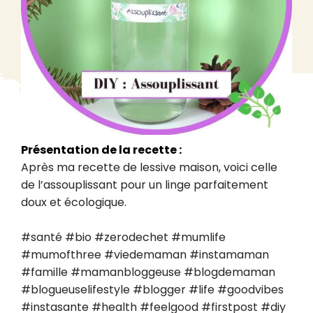
Présentation de la recette :
Après ma recette de lessive maison, voici celle 
de l’assouplissant pour un linge parfaitement 
doux et écologique.

#santé #bio #zerodechet #mumlife 
#mumofthree #viedemaman #instamaman 
#famille #mamanbloggeuse #blogdemaman 
#blogueuselifestyle #blogger #life #goodvibes 
#instasante #health #feelgood #firstpost #diy 