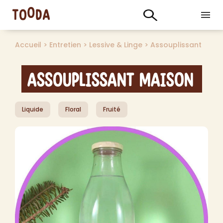
Accueil
>
Entretien
>
Lessive & Linge
>
Assouplissant
Assouplissant maison
Liquide
Floral
Fruité