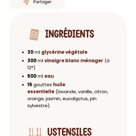
Partager
INGRÉDIENTS
30
ml
glycérine végétale
300
ml
vinaigre blanc ménager
(à
12°)
500
ml
eau
15
gouttes
huile
essentielle
(lavande, vanille, citron,
orange, jasmin, eucalyptus, pin
sylvestre)
USTENSILES